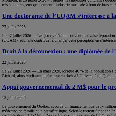
Montréal, le 28 juillet 2026 – Fragiles, les industries culturelles qu
missionnaires, eux qui tiennent l’industrie musicale à bout de bras en ét
Une doctorante de l’UQAM s’intéresse à la l
27 juillet 2026
Le 27 juillet 2026 — Les jeux vidéo ont souvent mauvaise réputation a
(UQAM), souhaite contribuer à changer cette perception en s’intéressan
Droit à la déconnexion : une diplômée de l
22 juillet 2026
Le 22 juillet 2026 — En mars 2020, lorsque 40 % de la population s’est 
Richard, alors étudiante au doctorat en droit à l’Université du Québe
Appui gouvernemental de 2 M$ pour le pr
13 juillet 2026
Le gouvernement du Québec accorde un financement de deux millions 
médecine de famille et la première ligne. Selon le recteur Stéphane
familiale dont l’UQAM et l’ensemble des composante de l’UQ souhait