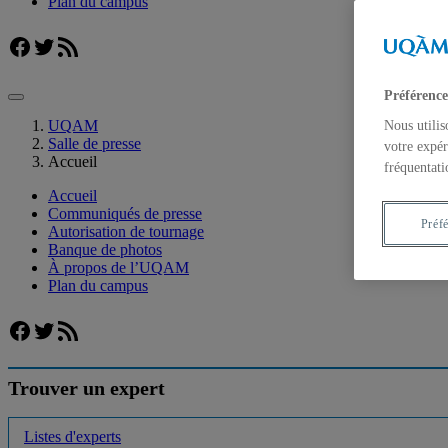
Plan du campus
Facebook
Twitter
Flux RSS
Préférence
UQAM
Nous utilis
Salle de presse
votre expér
Accueil
fréquentati
Accueil
Communiqués de presse
Préf
Autorisation de tournage
Banque de photos
À propos de l’UQAM
Plan du campus
Facebook
Twitter
Flux RSS
Trouver un expert
Listes d'experts