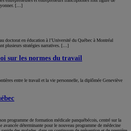
 les entrepreneuses et entrepreneurs francophones font figure de
rayonner. […]
e au doctorat en éducation à l’Université du Québec à Montréal
t plusieurs stratégies narratives. […]
i sur les normes du travail
tières entre le travail et la vie personnelle, la diplômée Geneviève
uébec
 son programme de formation médicale panquébécois, centré sur la
e une avancée déterminante pour le nouveau programme de médecine
 rapide des malades, dans un continuum de prévention et de première