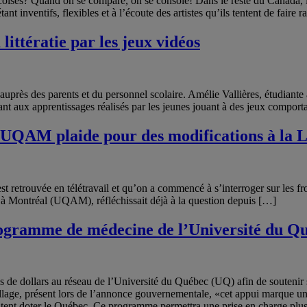
ébécoises? Quand on se compare, on se console! Dans le reste du Canada,
ant inventifs, flexibles et à l’écoute des artistes qu’ils tentent de faire 
ittératie par les jeux vidéos
uprès des parents et du personnel scolaire. Amélie Vallières, étudiant
t aux apprentissages réalisés par les jeunes jouant à des jeux comportan
’UQAM plaide pour des modifications à la Lo
retrouvée en télétravail et qu’on a commencé à s’interroger sur les fron
c à Montréal (UQAM), réfléchissait déjà à la question depuis […]
ogramme de médecine de l’Université du Q
de dollars au réseau de l’Université du Québec (UQ) afin de soutenir
 Pallage, présent lors de l’annonce gouvernementale, «cet appui marqu
ent doter le Québec. Ce programme permettra une prise en charge plus