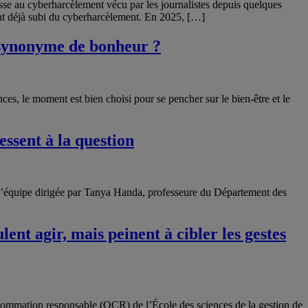
e au cyberharcèlement vécu par les journalistes depuis quelques
ient déjà subi du cyberharcèlement. En 2025, […]
 synonyme de bonheur ?
es, le moment est bien choisi pour se pencher sur le bien-être et le
ssent à la question
de l’équipe dirigée par Tanya Handa, professeure du Département des
nt agir, mais peinent à cibler les gestes
sommation responsable (OCR) de l’École des sciences de la gestion de