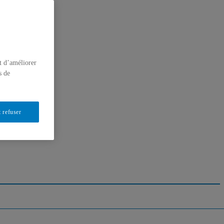
t d’améliorer
s de
 refuser