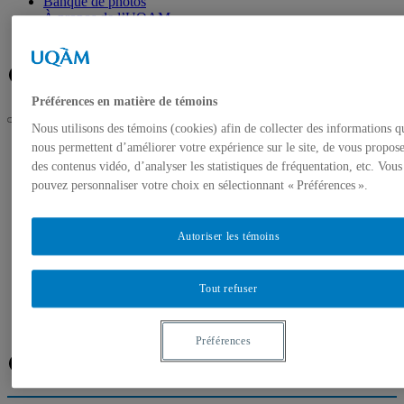
Banque de photos
À propos de l’UQAM
Plan du campus
Facebook
Twitter
Flux RSS
Préférences en matière de témoins
Nous utilisons des témoins (cookies) afin de collecter des informations q
UQAM
nous permettent d’améliorer votre expérience sur le site, de vous propos
Salle de presse
des contenus vidéo, d’analyser les statistiques de fréquentation, etc. Vous
Maladie de Parkinson : un professeur de l’UQAM étudie les
pouvez personnaliser votre choix en sélectionnant « Préférences ».
mouvements anormaux et involontaires causés par les
médicaments
Autoriser les témoins
Accueil
Communiqués de presse
Autorisation de tournage
Banque de photos
Tout refuser
À propos de l’UQAM
Plan du campus
Préférences
Facebook
Twitter
Flux RSS