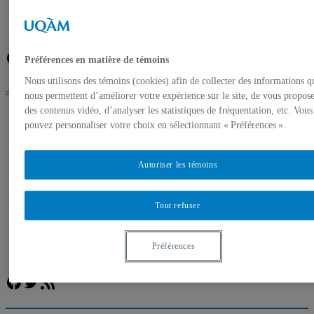
Banque de photos
À propos de l’UQAM
Plan du campus
Facebook
Twitter
Flux RSS
Préférences en matière de témoins
Nous utilisons des témoins (cookies) afin de collecter des informations q
nous permettent d’améliorer votre expérience sur le site, de vous propos
des contenus vidéo, d’analyser les statistiques de fréquentation, etc. Vous
UQAM
pouvez personnaliser votre choix en sélectionnant « Préférences ».
Salle de presse
Au Cœur des sciences le 16 mai : un expert en écologie
forestière de l’UQAM, panéliste à la conférence « Observer
les oiseaux pour la science »
Autoriser les témoins
Accueil
Communiqués de presse
Tout refuser
Autorisation de tournage
Banque de photos
À propos de l’UQAM
Préférences
Plan du campus
Facebook
Twitter
Flux RSS