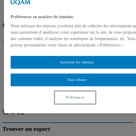
Banque de photos
À propos de l’UQAM
Plan du campus
Préférences en matière de témoins
Facebook
Twitter
Flux RSS
Nous utilisons des témoins (cookies) afin de collecter des informations q
nous permettent d’améliorer votre expérience sur le site, de vous propos
des contenus vidéo, d’analyser les statistiques de fréquentation, etc. Vous
pouvez personnaliser votre choix en sélectionnant « Préférences ».
UQAM
Salle de presse
Double accréditation internationale pour l’ESG UQAM
Autoriser les témoins
Accueil
Communiqués de presse
Tout refuser
Autorisation de tournage
Banque de photos
À propos de l’UQAM
Plan du campus
Préférences
Facebook
Twitter
Flux RSS
Trouver un expert