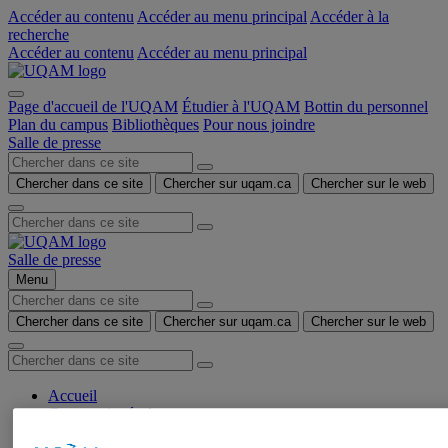
Accéder au contenu
Accéder au menu principal
Accéder à la
recherche
Accéder au contenu
Accéder au menu principal
Page d'accueil de l'UQAM
Étudier à l'UQAM
Bottin du personnel
Plan du campus
Bibliothèques
Pour nous joindre
Salle de presse
Chercher dans ce site
Chercher sur uqam.ca
Chercher sur le web
Salle de presse
Menu
Chercher dans ce site
Chercher sur uqam.ca
Chercher sur le web
Accueil
Communiqués de presse
Autorisation de tournage