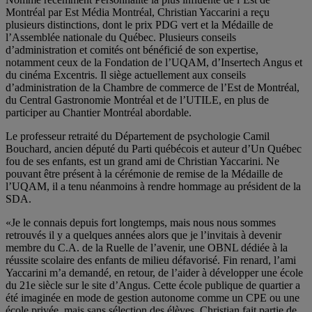
Montréal par Est Média Montréal, Christian Yaccarini a reçu
plusieurs distinctions, dont le prix PDG vert et la Médaille de
l’Assemblée nationale du Québec. Plusieurs conseils
d’administration et comités ont bénéficié de son expertise,
notamment ceux de la Fondation de l’UQAM, d’Insertech Angus et
du cinéma Excentris. Il siège actuellement aux conseils
d’administration de la Chambre de commerce de l’Est de Montréal,
du Central Gastronomie Montréal et de l’UTILE, en plus de
participer au Chantier Montréal abordable.
Le professeur retraité du Département de psychologie Camil
Bouchard, ancien député du Parti québécois et auteur d’Un Québec
fou de ses enfants, est un grand ami de Christian Yaccarini. Ne
pouvant être présent à la cérémonie de remise de la Médaille de
l’UQAM, il a tenu néanmoins à rendre hommage au président de la
SDA.
«Je le connais depuis fort longtemps, mais nous nous sommes
retrouvés il y a quelques années alors que je l’invitais à devenir
membre du C.A. de la Ruelle de l’avenir, une OBNL dédiée à la
réussite scolaire des enfants de milieu défavorisé. Fin renard, l’ami
Yaccarini m’a demandé, en retour, de l’aider à développer une école
du 21e siècle sur le site d’Angus. Cette école publique de quartier a
été imaginée en mode de gestion autonome comme un CPE ou une
école privée, mais sans sélection des élèves. Christian fait partie de