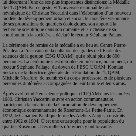
lui décernant l’une de ses plus importantes distinctions: la Médaille
de l’UQAM. Par ce geste, «l’Université reconnaît le rôle
névralgique de Christian Yaccarini dans l’élaboration d’un nouveau
modèle de développement urbain et social, le caractère visionnaire
de ses propositions de quartiers écologiques, son apport à la
recherche scientifique dans son domaine et la richesse de sa
contribution à la société», a déclaré le recteur Stéphane Pallage.
La cérémonie de remise de la médaille a eu lieu au Centre Pierre-
Péladeau à l’occasion de la collation des grades de l’École des
sciences de la gestion (ESG UQAM), qui a réuni plus de 800
personnes. La cérémonie s’est déroulée en présence, notamment, du
recteur Stéphane Pallage, du doyen de l’ESG UQAM, Komlan
Sedzro, de la directrice générale de la Fondation de l’UQAM,
Michelle Niceforo, de membres du corps professoral et de plusieurs
personnes diplômées accompagnées de leur famille et leurs amis.
Àprès avoir étudié en science politique à l’UQAM dans les années
1980, Christian Yaccarini œuvre en action communautaire,
participant à la création de la Corporation de développement
économique communautaire de Rosemont–La Petite-Patrie. En
1992, le Canadien Pacifique ferme les Ateliers Angus, construits
entre 1902 et 1904. C’est une catastrophe pour la population du
quartier Rosemont. Des milliers d’ouvriers y ont travaillé.