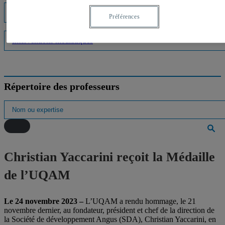
Listes d'experts
Préférences
Interventions médiatiques
Répertoire des professeurs
Christian Yaccarini reçoit la Médaille
de l’UQAM
Le 24 novembre 2023 –
L’UQAM a rendu hommage, le 21
novembre dernier, au fondateur, président et chef de la direction de
la Société de développement Angus (SDA), Christian Yaccarini, en