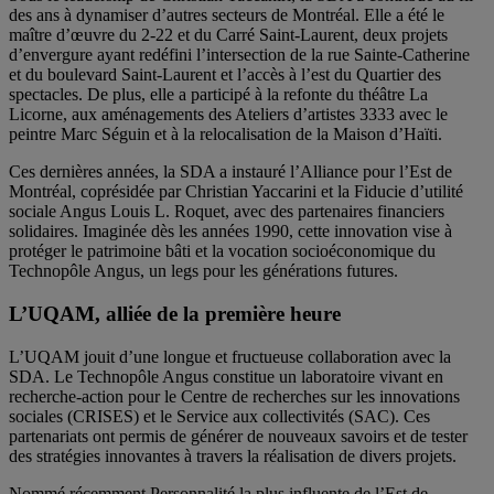
des ans à dynamiser d’autres secteurs de Montréal. Elle a été le
maître d’œuvre du 2-22 et du Carré Saint-Laurent, deux projets
d’envergure ayant redéfini l’intersection de la rue Sainte-Catherine
et du boulevard Saint-Laurent et l’accès à l’est du Quartier des
spectacles. De plus, elle a participé à la refonte du théâtre La
Licorne, aux aménagements des Ateliers d’artistes 3333 avec le
peintre Marc Séguin et à la relocalisation de la Maison d’Haïti.
Ces dernières années, la SDA a instauré l’Alliance pour l’Est de
Montréal, coprésidée par Christian Yaccarini et la Fiducie d’utilité
sociale Angus Louis L. Roquet, avec des partenaires financiers
solidaires. Imaginée dès les années 1990, cette innovation vise à
protéger le patrimoine bâti et la vocation socioéconomique du
Technopôle Angus, un legs pour les générations futures.
L’UQAM, alliée de la première heure
L’UQAM jouit d’une longue et fructueuse collaboration avec la
SDA. Le Technopôle Angus constitue un laboratoire vivant en
recherche-action pour le Centre de recherches sur les innovations
sociales (CRISES) et le Service aux collectivités (SAC). Ces
partenariats ont permis de générer de nouveaux savoirs et de tester
des stratégies innovantes à travers la réalisation de divers projets.
Nommé récemment Personnalité la plus influente de l’Est de