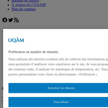
Banque de photos
À propos de l’UQAM
Plan du campus
Facebook
Twitter
Flux RSS
UQAM
Salle de presse
Christian Yaccarini reçoit la Médaille de l’UQAM
Préférences en matière de témoins
Accueil
Nous utilisons des témoins (cookies) afin de collecter des informations q
Communiqués de presse
Autorisation de tournage
nous permettent d’améliorer votre expérience sur le site, de vous propos
Banque de photos
des contenus vidéo, d’analyser les statistiques de fréquentation, etc. Vous
À propos de l’UQAM
pouvez personnaliser votre choix en sélectionnant « Préférences ».
Plan du campus
Facebook
Twitter
Flux RSS
Autoriser les témoins
Trouver un expert
Tout refuser