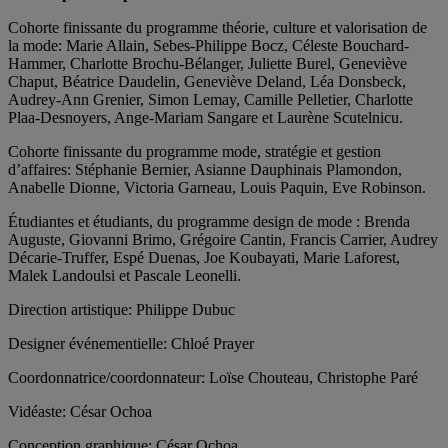
Cohorte finissante du programme théorie, culture et valorisation de
la mode: Marie Allain, Sebes-Philippe Bocz, Céleste Bouchard-
Hammer, Charlotte Brochu-Bélanger, Juliette Burel, Geneviève
Chaput, Béatrice Daudelin, Geneviève Deland, Léa Donsbeck,
Audrey-Ann Grenier, Simon Lemay, Camille Pelletier, Charlotte
Plaa-Desnoyers, Ange-Mariam Sangare et Laurène Scutelnicu.
Cohorte finissante du programme mode, stratégie et gestion
d’affaires: Stéphanie Bernier, Asianne Dauphinais Plamondon,
Anabelle Dionne, Victoria Garneau, Louis Paquin, Eve Robinson.
Étudiantes et étudiants, du programme design de mode : Brenda
Auguste, Giovanni Brimo, Grégoire Cantin, Francis Carrier, Audrey
Décarie-Truffer, Espé Duenas, Joe Koubayati, Marie Laforest,
Malek Landoulsi et Pascale Leonelli.
Direction artistique: Philippe Dubuc
Designer événementielle: Chloé Prayer
Coordonnatrice/coordonnateur: Loïse Chouteau, Christophe Paré
Vidéaste: César Ochoa
Conception graphique: César Ochoa