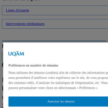
Listes d'experts
Interventions médiatiques
Répertoire des professeurs
Préférences en matière de témoins
Nous utilisons des témoins (cookies) afin de collecter des informations q
nous permettent d’améliorer votre expérience sur le site, de vous propos
Défilé et exposition de haut calibre de
des contenus vidéo, d’analyser les statistiques de fréquentation, etc. Vous
la cohorte finissante de l’École
pouvez personnaliser votre choix en sélectionnant « Préférences ».
supérieure de mode de l’ESG UQAM
Autoriser les témoins
2024