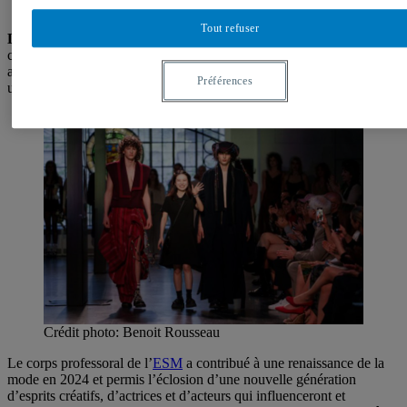
Tout refuser
Le 16 mai 2024 ─
C’est devant près de 400 personnes que la
cohorte finissante de l’École supérieure de mode de l’
ESG UQAM
a présenté hier son défilé ainsi que son exposition qui dévoilait des
Préférences
univers stylistiques et uniques de la mode.
Crédit photo: Benoit Rousseau
Le corps professoral de l’
ESM
a contribué à une renaissance de la
mode en 2024 et permis l’éclosion d’une nouvelle génération
d’esprits créatifs, d’actrices et d’acteurs qui influenceront et