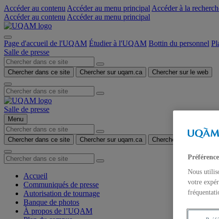
Accéder au contenu
Accéder au menu principal
Accéder à la recherch
Accéder au contenu
Accéder au menu principal
Page d'accueil de l'UQAM
Étudier à l'UQAM
Bottin du personnel
Pl
Salle de presse
Chercher dans ce site
Chercher sur uqam.ca
Chercher sur le web
Salle de presse
Menu
Chercher dans ce site
Chercher sur uqam.ca
Chercher sur le web
Préférence
Nous utilis
Accueil
votre expér
Communiqués de presse
fréquentati
Autorisation de tournage
Banque de photos
À propos de l’UQAM