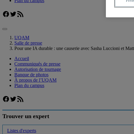
Plan du campus
Préf
Facebook
Twitter
Flux RSS
UQAM
Salle de presse
Pour une IA durable : une causerie avec Sasha Luccioni et M
Accueil
Communiqués de presse
Autorisation de tournage
Banque de photos
À propos de l’UQAM
Plan du campus
Facebook
Twitter
Flux RSS
Trouver un expert
Listes d'experts