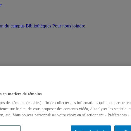
e
an du campus
Bibliothèques
Pour nous joindre
s en matière de témoins
ons des témoins (cookies) afin de collecter des informations qui nous permetten
ience sur le site, de vous proposer des contenus vidéo, d’analyser les statistique
on, etc. Vous pouvez personnaliser votre choix en sélectionnant « Préférences ».