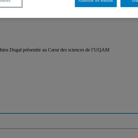
érences
Autoriser les témoins
Tout
atthieu Dugal présentée au Cœur des sciences de l’UQAM