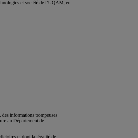
echnologies et société de l’UQAM, en
s, des informations trompeuses
seure au Département de
ctoires et dont la légalité de