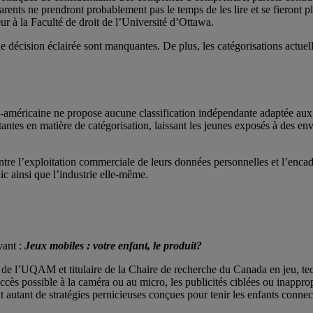
 parents ne prendront probablement pas le temps de les lire et se fieront pl
r à la Faculté de droit de l’Université d’Ottawa.
de décision éclairée sont manquantes. De plus, les catégorisations actue
ord-américaine ne propose aucune classification indépendante adaptée au
antes en matière de catégorisation, laissant les jeunes exposés à des 
ontre l’exploitation commerciale de leurs données personnelles et l’enca
lic ainsi que l’industrie elle-même.
vant :
Jeux mobiles : votre enfant, le produit?
e l’UQAM et titulaire de la Chaire de recherche du Canada en jeu, tech
cès possible à la caméra ou au micro, les publicités ciblées ou inappropr
nt autant de stratégies pernicieuses conçues pour tenir les enfants conne