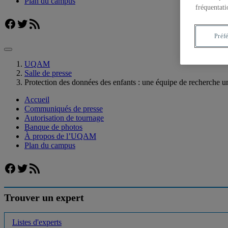
Plan du campus
fréquentati
Facebook
Twitter
Flux RSS
Préf
UQAM
Salle de presse
Protection des données des enfants : une équipe de recherche 
Accueil
Communiqués de presse
Autorisation de tournage
Banque de photos
À propos de l’UQAM
Plan du campus
Facebook
Twitter
Flux RSS
Trouver un expert
Listes d'experts