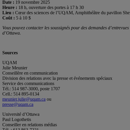
Date :
19 novembre 2025
Heure :
18 h, ouverture des portes à 17 h 30
Lieu :
Cœur des sciences de l’UQAM, Amphithéâtre du pavillon She
Coût :
5 à 10 $
Vous pouvez contacter les soussignés pour des demandes d’entrevues
d’Ottawa.
Sources
UQAM
Julie Meunier
Conseillère en communication
Division des relations avec la presse et événements spéciaux
Service des communications
Tél.: 514 987-3000, poste 1707
Cell.: 514 895-0134
meunier.julie@uqam.ca
ou
presse@uqam.ca
Université d’Ottawa
Paul Logothetis
Conseiller en relations médias
Tél. : 613 863-7221