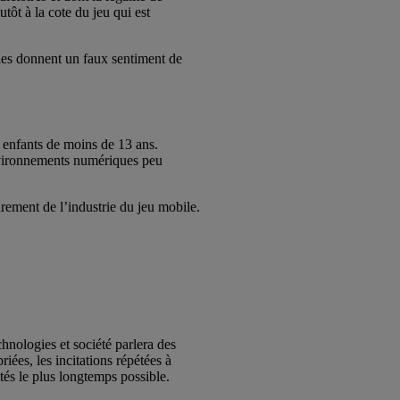
utôt à la cote du jeu qui est
lles donnent un faux sentiment de
x enfants de moins de 13 ans.
environnements numériques peu
drement de l’industrie du jeu mobile.
nologies et société parlera des
iées, les incitations répétées à
ctés le plus longtemps possible.