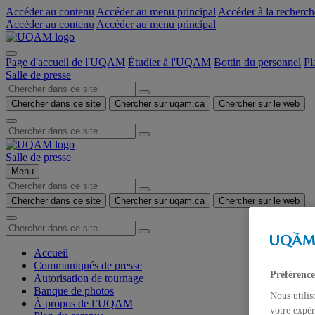
Accéder au contenu
Accéder au menu principal
Accéder à la recherch
Accéder au contenu
Accéder au menu principal
Page d'accueil de l'UQAM
Étudier à l'UQAM
Bottin du personnel
Pl
Salle de presse
Chercher dans ce site
Chercher sur uqam.ca
Chercher sur le web
Salle de presse
Menu
Chercher dans ce site
Chercher sur uqam.ca
Chercher sur le web
Accueil
Communiqués de presse
Préférence
Autorisation de tournage
Banque de photos
Nous utilis
À propos de l’UQAM
votre expér