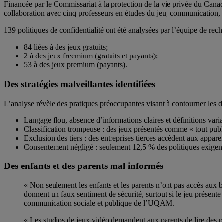
Financée par le Commissariat à la protection de la vie privée du Can
collaboration avec cinq professeurs en études du jeu, communication, d
139 politiques de confidentialité ont été analysées par l’équipe de rech
84 liées à des jeux gratuits;
2 à des jeux freemium (gratuits et payants);
53 à des jeux premium (payants).
Des stratégies malveillantes identifiées
L’analyse révèle des pratiques préoccupantes visant à contourner les dr
Langage flou, absence d’informations claires et définitions vari
Classification trompeuse : des jeux présentés comme « tout publi
Exclusion des tiers : des entreprises tierces accèdent aux apparei
Consentement négligé : seulement 12,5 % des politiques exigen
Des enfants et des parents mal informés
« Non seulement les enfants et les parents n’ont pas accès aux
donnent un faux sentiment de sécurité, surtout si le jeu présen
communication sociale et publique de l’UQAM.
« Les studios de jeux vidéo demandent aux parents de lire des po