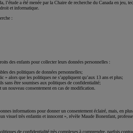
ada, l’étude a été menée par la Chaire de recherche du Canada en jeu, t
roit et informatique.
erche :
oits des enfants pour collecter leurs données personnelles :
ables des politiques de données personnelles;
c » alors que les politiques ne s’appliquent qu’aux 13 ans et plus;
ls sans être soumises aux politiques de confidentialité;
t un nouveau consentement en cas de modification.
 bonnes informations pour donner un consentement éclairé, mais, en plu
te un visuel très enfantin et innocent », révèle Maude Bonenfant, profes
litiques de confidentialité très complexes à comprendre, parfois contradi