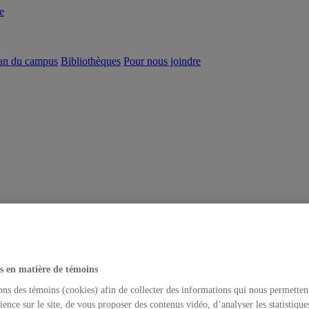
e
an du campus
Bibliothèques
Pour nous joindre
s en matière de témoins
ons des témoins (cookies) afin de collecter des informations qui nous permetten
ience sur le site, de vous proposer des contenus vidéo, d’analyser les statistique