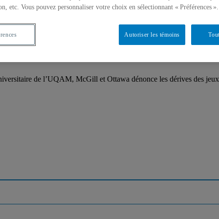
on, etc. Vous pouvez personnaliser votre choix en sélectionnant « Préférences ».
érences
Autoriser les témoins
Tout
universitaire de l’UQAM, McGill et Ottawa dénonce les dérives des jeu