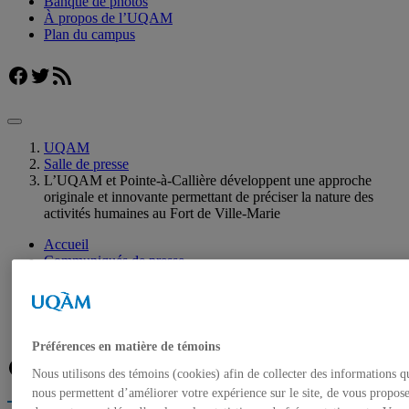
Banque de photos
À propos de l’UQAM
Plan du campus
Facebook
Twitter
Flux RSS
UQAM
Salle de presse
L’UQAM et Pointe-à-Callière développent une approche
originale et innovante permettant de préciser la nature des
activités humaines au Fort de Ville-Marie
Accueil
Communiqués de presse
Autorisation de tournage
Banque de photos
À propos de l’UQAM
Plan du campus
Préférences en matière de témoins
Facebook
Twitter
Flux RSS
Nous utilisons des témoins (cookies) afin de collecter des informations q
nous permettent d’améliorer votre expérience sur le site, de vous propos