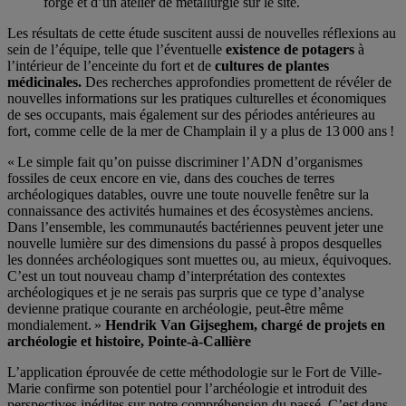
forge et d’un atelier de métallurgie sur le site.
Les résultats de cette étude suscitent aussi de nouvelles réflexions au
sein de l’équipe, telle que l’éventuelle
existence de potagers
à
l’intérieur de l’enceinte du fort et de
cultures de plantes
médicinales
.
Des recherches approfondies promettent de révéler de
nouvelles informations sur les pratiques culturelles et économiques
de ses occupants, mais également sur des périodes antérieures au
fort, comme celle de la mer de Champlain il y a plus de 13 000 ans !
« Le simple fait qu’on puisse discriminer l’ADN d’organismes
fossiles de ceux encore en vie, dans des couches de terres
archéologiques datables, ouvre une toute nouvelle fenêtre sur la
connaissance des activités humaines et des écosystèmes anciens.
Dans l’ensemble, les communautés bactériennes peuvent jeter une
nouvelle lumière sur des dimensions du passé à propos desquelles
les données archéologiques sont muettes ou, au mieux, équivoques.
C’est un tout nouveau champ d’interprétation des contextes
archéologiques et je ne serais pas surpris que ce type d’analyse
devienne pratique courante en archéologie, peut-être même
mondialement. »
Hendrik Van Gijseghem, chargé de projets en
archéologie et histoire, Pointe-à-Callière
L’application éprouvée de cette méthodologie sur le Fort de Ville-
Marie confirme son potentiel pour l’archéologie et introduit des
perspectives inédites sur notre compréhension du passé. C’est dans