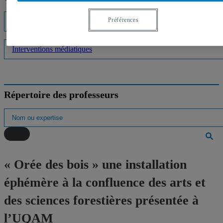
Préférences
Listes d'experts
Interventions médiatiques
Répertoire des professeurs
« Orée des bois » une installation
éphémère à la confluence des arts et
des sciences forestières présentée à
l’UQAM