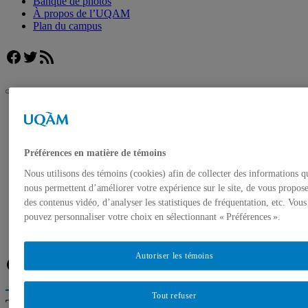
Banque de photos
À propos de l’UQAM
Plan du campus
Facebook
Twitter
Flux RSS
UQAM
Salle de presse
« Orée des bois » une installation éphémère à la confluence
des arts et des sciences forestières présentée à l’UQAM
Préférences en matière de témoins
Accueil
Nous utilisons des témoins (cookies) afin de collecter des informations q
Communiqués de presse
nous permettent d’améliorer votre expérience sur le site, de vous propos
Autorisation de tournage
des contenus vidéo, d’analyser les statistiques de fréquentation, etc. Vous
Banque de photos
pouvez personnaliser votre choix en sélectionnant « Préférences ».
À propos de l’UQAM
Plan du campus
Autoriser les témoins
Facebook
Twitter
Flux RSS
Tout refuser
Trouver un expert