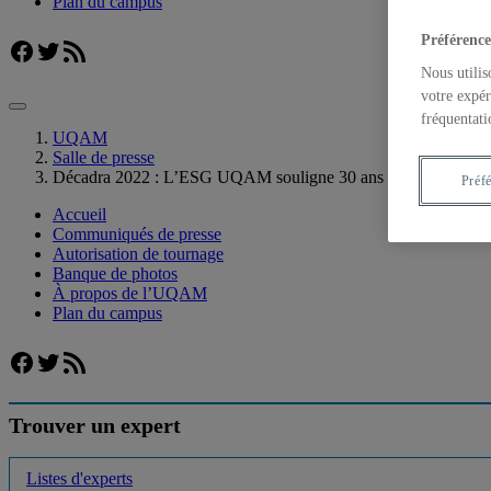
Plan du campus
Préférence
Facebook
Twitter
Flux RSS
Nous utilis
votre expér
fréquentati
UQAM
Salle de presse
Décadra 2022 : L’ESG UQAM souligne 30 ans de réalisations
Préf
Accueil
Communiqués de presse
Autorisation de tournage
Banque de photos
À propos de l’UQAM
Plan du campus
Facebook
Twitter
Flux RSS
Trouver un expert
Listes d'experts