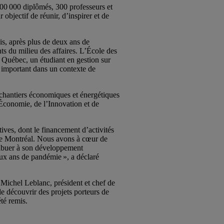
00 000 diplômés, 300 professeurs et
objectif de réunir, d’inspirer et de
s, après plus de deux ans de
s du milieu des affaires. L’École des
 Québec, un étudiant en gestion sur
s important dans un contexte de
 chantiers économiques et énergétiques
’Économie, de l’Innovation et de
tives, dont le financement d’activités
s de Montréal. Nous avons à cœur de
ntribuer à son développement
ux ans de pandémie », a déclaré
nt Michel Leblanc, président et chef de
e découvrir des projets porteurs de
té remis.