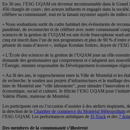
En 30 ans, l’ESG UQAM est devenue incontournable dans le Grand Mon
450 chargés de cours ; des acteurs influents et engagés dans la sociét
célébrer sa communauté, tout en la faisant rayonner auprès du milieu de
« Nous souhaitions sortir du cadre habituel des événements de reconn
pandémie, de reconnecter et de célébrer avec notre communauté composé
sciences de la gestion de l’UQAM est une école francophone nord-améri
cinq est inscrit dans l’un de nos programmes et plus de 90 % d’entre 
pénurie de main-d’œuvre », indique Komlan Sedzro, doyen de l’E
« L’École des sciences de la gestion de l’UQAM joue un rôle essentiel
demande des gestionnaires qui comprennent et s’adaptent aux nouvelles
l’Énergie, ministre responsable du Développement économique régional
« Au fil des ans, le rapprochement entre la Ville de Montréal et les éta
de recherche, le soutien aux projets d’infrastructures et le maillage d
faire de Montréal une “ville laboratoire”, pour stimuler l’innovation e
économique, social et culturel. Je félicite l’ESG UQAM pour l’initia
Valérie Plante, mairesse de Montréal.
Les participants ont eu l’occasion d’assister à des ateliers inspirants,
la direction de la
Chambre de commerce du Montréal Métropolitain
et
l’ESG UQAM. Les performances artistiques de
D-Track
et des
7 doig
Des membres de la communauté s’illustrent