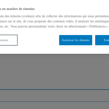
s en matière de témoins
ons des témoins (cookies) afin de collecter des informations qui nous permetten
ience sur le site, de vous proposer des contenus vidéo, d’analyser les statistique
on, etc. Vous pouvez personnaliser votre choix en sélectionnant « Préférences ».
érences
Autoriser les témoins
Tout