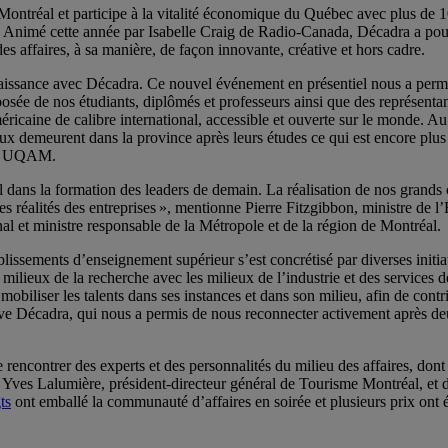
tréal et participe à la vitalité économique du Québec avec plus de 1
é. Animé cette année par Isabelle Craig de Radio-Canada, Décadra a pour 
s affaires, à sa manière, de façon innovante, créative et hors cadre.
aissance avec Décadra. Ce nouvel événement en présentiel nous a permi
e de nos étudiants, diplômés et professeurs ainsi que des représentant
caine de calibre international, accessible et ouverte sur le monde. Au
eux demeurent dans la province après leurs études ce qui est encore plu
SG UQAM.
 dans la formation des leaders de demain. La réalisation de nos grands
 réalités des entreprises », mentionne Pierre Fitzgibbon, ministre de l
 et ministre responsable de la Métropole et de la région de Montréal.
blissements d’enseignement supérieur s’est concrétisé par diverses initia
es milieux de la recherche avec les milieux de l’industrie et des service
t mobiliser les talents dans ses instances et dans son milieu, afin de co
tive Décadra, qui nous a permis de nous reconnecter activement après de
 de rencontrer des experts et des personnalités du milieu des affaires, do
 Yves Lalumière, président-directeur général de Tourisme Montréal, et d
ts
ont emballé la communauté d’affaires en soirée et plusieurs prix ont é