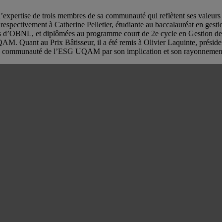
’expertise de trois membres de sa communauté qui reflètent ses valeurs d
respectivement à Catherine Pelletier, étudiante au baccalauréat en gestion
d’OBNL, et diplômées au programme court de 2e cycle en Gestion des en
. Quant au Prix Bâtisseur, il a été remis à Olivier Laquinte, préside
tir la communauté de l’ESG UQAM par son implication et son rayonnemen