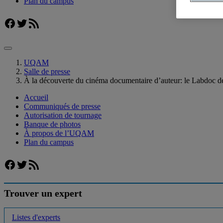
Plan du campus
Facebook
Twitter
Flux RSS
UQAM
Salle de presse
À la découverte du cinéma documentaire d’auteur: le Labdoc
Accueil
Communiqués de presse
Autorisation de tournage
Banque de photos
À propos de l’UQAM
Plan du campus
Facebook
Twitter
Flux RSS
Trouver un expert
Listes d'experts