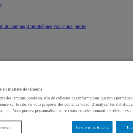
e
an du campus
Bibliothèques
Pour nous joindre
s en matière de témoins
ons des témoins (cookies) afin de collecter des informations qui nous permetten
ience sur le site, de vous proposer des contenus vidéo, d’analyser les statistique
on, etc. Vous pouvez personnaliser votre choix en sélectionnant « Préférences ».
érences
Autoriser les témoins
Tout