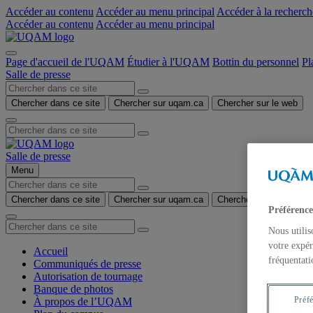
Accéder au contenu
Accéder au menu principal
Accéder à la recherch
Accéder au contenu
Accéder au menu principal
Page d'accueil de l'UQAM
Étudier à l'UQAM
Bottin du personnel
Pl
Salle de presse
Chercher dans ce site
Chercher sur uqam.ca
Chercher sur le web
Salle de presse
Menu
Chercher dans ce site
Chercher sur uqam.ca
Chercher sur le web
Préférence
Nous utilis
votre expér
Accueil
fréquentati
Communiqués de presse
Autorisation de tournage
Banque de photos
Préf
À propos de l’UQAM