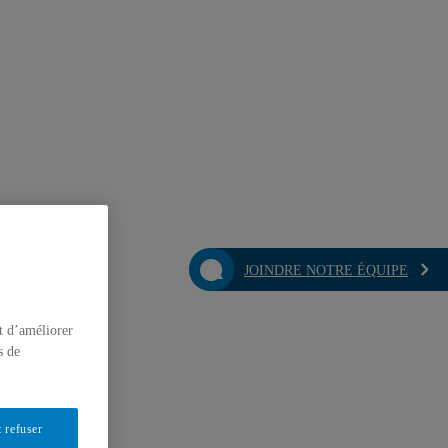
JOINDRE NOTRE ÉQUIPE
t d’améliorer
s de
 refuser