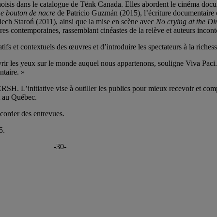
oisis dans le catalogue de Tënk Canada. Elles abordent le cinéma docum
e bouton de nacre
de Patricio Guzmán (2015), l’écriture documentair
ech Staroń (2011), ainsi que la mise en scène avec
No crying at the D
res contemporaines, rassemblant cinéastes de la relève et auteurs incon
tifs et contextuels des œuvres et d’introduire les spectateurs à la riche
uvrir les yeux sur le monde auquel nous appartenons, souligne Viva Paci
ntaire. »
RSH. L’initiative vise à outiller les publics pour mieux recevoir et co
t au Québec.
corder des entrevues.
5.
-30-