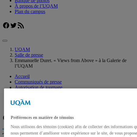
Banque de photos
À propos de l’UQAM
Plan du campus
Facebook
Twitter
Flux RSS
UQAM
Salle de presse
Emmanuelle Duret. « Views from Above » à la Galerie de
l’UQAM
Accueil
Communiqués de presse
Autorisation de tournage
Banque de photos
À propos de l’UQAM
Plan du campus
Facebook
Twitter
Flux RSS
Préférences en matière de témoins
Nous utilisons des témoins (cookies) afin de collecter des informations q
nous permettent d’améliorer votre expérience sur le site, de vous propos
Trouver un expert