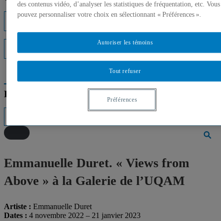
des contenus vidéo, d’analyser les statistiques de fréquentation, etc. Vous
pouvez personnaliser votre choix en sélectionnant « Préférences ».
Listes d'experts
Autoriser les témoins
Interventions médiatiques
Tout refuser
Répertoire des professeurs
Préférences
Emmanuelle Duret. « Views from
Above » à la Galerie de l’UQAM
Artiste :
Emmanuelle Duret
Dates
:
4 novembre 2022 – 21 janvier 2023