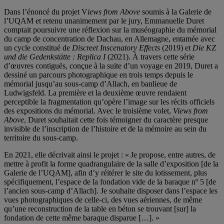
Dans l’énoncé du projet V
iews from Above
soumis à la Galerie de
l’UQAM et retenu unanimement par le jury, Emmanuelle Duret
comptait poursuivre une réflexion sur la muséographie du mémorial
du camp de concentration de Dachau, en Allemagne, entamée avec
un cycle constitué de
Discreet Inscenatory Effects
(2019) et
Die KZ
und die Gedenkstätte : Replica I
(2021). À travers cette série
d’œuvres contiguës, conçue à la suite d’un voyage en 2019, Duret a
dessiné un parcours photographique en trois temps depuis le
mémorial jusqu’au sous-camp d’Allach, en banlieue de
Ludwigsfeld. La première et la deuxième œuvre rendaient
perceptible la fragmentation qu’opère l’image sur les récits officiels
des expositions du mémorial. Avec le troisième volet,
Views from
Above
, Duret souhaitait cette fois témoigner du caractère presque
invisible de l’inscription de l’histoire et de la mémoire au sein du
territoire du sous-camp.
En 2021, elle décrivait ainsi le projet : « Je propose, entre autres, de
mettre à profit la forme quadrangulaire de la salle d’exposition [de la
Galerie de l’UQAM], afin d’y réitérer le site du lotissement, plus
spécifiquement, l’espace de la fondation vide de la baraque nº 5 [de
l’ancien sous-camp d’Allach]. Je souhaite disposer dans l’espace les
vues photographiques de celle-ci, des vues aériennes, de même
qu’une reconstruction de la table en béton se trouvant [sur] la
fondation de cette même baraque disparue […]. »