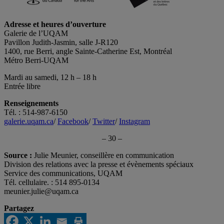
Adresse et heures d’ouverture
Galerie de l’UQAM
Pavillon Judith-Jasmin, salle J-R120
1400, rue Berri, angle Sainte-Catherine Est, Montréal
Métro Berri-UQAM
Mardi au samedi, 12 h – 18 h
Entrée libre
Renseignements
Tél. : 514-987-6150
galerie.uqam.ca
/
Facebook
/
Twitter
/
Instagram
– 30 –
Source :
Julie Meunier, conseillère en communication
Division des relations avec la presse et évènements spéciaux
Service des communications, UQAM
Tél. cellulaire. : 514 895-0134
meunier.julie@uqam.ca
Partagez