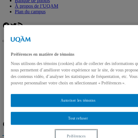
Banque de photos
À propos de l’UQAM
Plan du campus
Facebook
Twitter
Flux RSS
UQAM
Préférences en matière de témoins
Salle de presse
Santé sexuelle des hommes : une équipe de recherche de
Nous utilisons des témoins (cookies) afin de collecter des informations q
l’UQAM utilise la réalité virtuelle pour mieux comprendre le
nous permettent d’améliorer votre expérience sur le site, de vous propos
trouble de l’érection
des contenus vidéo, d’analyser les statistiques de fréquentation, etc. Vous
Accueil
pouvez personnaliser votre choix en sélectionnant « Préférences ».
Communiqués de presse
Autorisation de tournage
Banque de photos
Autoriser les témoins
À propos de l’UQAM
Plan du campus
Tout refuser
Facebook
Twitter
Flux RSS
Préférences