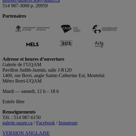
lanthier-lapierre.lea@uqam.ca
514 987-3000 p. 20959
Partenaires
Adresse et heures d’ouverture
Galerie de l’UQAM
Pavillon Judith-Jasmin, salle J-R120
1400, rue Berri, angle Sainte-Catherine Est, Montréal
Métro Berri-UQAM
Mardi — samedi, 12 h – 18 h
Entrée libre
Renseignements
Tél. : 514 987-6150
galerie.uqam.ca
/
Facebook
/
Instagram
VERSION ANGLAISE