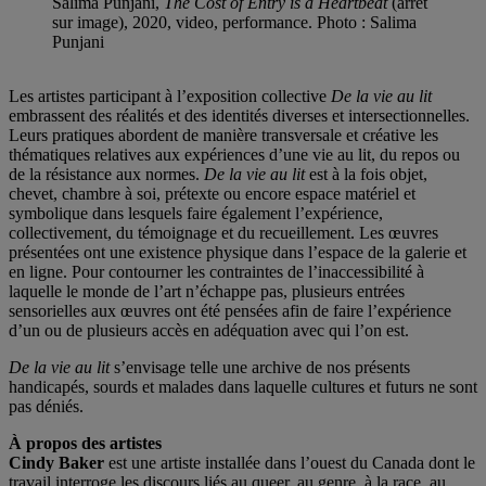
Salima Punjani,
The Cost of Entry is a Heartbeat
(arrêt
sur image), 2020, video, performance. Photo : Salima
Punjani
Les artistes participant à l’exposition collective
De la vie au lit
embrassent des réalités et des identités diverses et intersectionnelles.
Leurs pratiques abordent de manière transversale et créative les
thématiques relatives aux expériences d’une vie au lit, du repos ou
de la résistance aux normes.
De la vie au lit
est à la fois objet,
chevet, chambre à soi, prétexte ou encore espace matériel et
symbolique dans lesquels faire également l’expérience,
collectivement, du témoignage et du recueillement. Les œuvres
présentées ont une existence physique dans l’espace de la galerie et
en ligne. Pour contourner les contraintes de l’inaccessibilité à
laquelle le monde de l’art n’échappe pas, plusieurs entrées
sensorielles aux œuvres ont été pensées afin de faire l’expérience
d’un ou de plusieurs accès en adéquation avec qui l’on est.
De la vie au lit
s’envisage telle une archive de nos présents
handicapés, sourds et malades dans laquelle cultures et futurs ne sont
pas déniés.
À propos des artistes
Cindy Baker
est une artiste installée dans l’ouest du Canada dont le
travail interroge les discours liés au queer, au genre, à la race, au