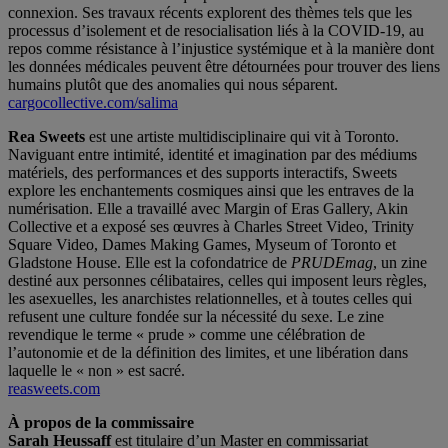
connexion. Ses travaux récents explorent des thèmes tels que les
processus d’isolement et de resocialisation liés à la COVID-19, au
repos comme résistance à l’injustice systémique et à la manière dont
les données médicales peuvent être détournées pour trouver des liens
humains plutôt que des anomalies qui nous séparent.
cargocollective.com/salima
Rea Sweets
est une artiste multidisciplinaire qui vit à Toronto.
Naviguant entre intimité, identité et imagination par des médiums
matériels, des performances et des supports interactifs, Sweets
explore les enchantements cosmiques ainsi que les entraves de la
numérisation. Elle a travaillé avec Margin of Eras Gallery, Akin
Collective et a exposé ses œuvres à Charles Street Video, Trinity
Square Video, Dames Making Games, Myseum of Toronto et
Gladstone House. Elle est la cofondatrice de
PRUDEmag
, un zine
destiné aux personnes célibataires, celles qui imposent leurs règles,
les asexuelles, les anarchistes relationnelles, et à toutes celles qui
refusent une culture fondée sur la nécessité du sexe. Le zine
revendique le terme « prude » comme une célébration de
l’autonomie et de la définition des limites, et une libération dans
laquelle le « non » est sacré.
reasweets.com
À propos de la commissaire
Sarah Heussaff
est titulaire d’un Master en commissariat