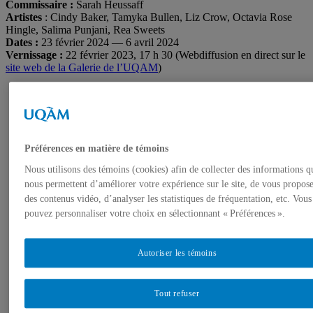
Commissaire :
Sarah Heussaff
Artistes
: Cindy Baker, Tamyka Bullen, Liz Crow, Octavia Rose
Hingle, Salima Punjani, Rea Sweets
Dates
:
23 février 2024 — 6 avril 2024
Vernissage :
22 février 2023, 17 h 30 (Webdiffusion en direct sur le
site web de la Galerie de l’UQAM
)
Préférences en matière de témoins
Nous utilisons des témoins (cookies) afin de collecter des informations q
nous permettent d’améliorer votre expérience sur le site, de vous propos
des contenus vidéo, d’analyser les statistiques de fréquentation, etc. Vous
pouvez personnaliser votre choix en sélectionnant « Préférences ».
Autoriser les témoins
Cindy Baker,
Crash Pad,
2016, sculpture et
performance. Photo : Stephanie Patsula
Tout refuser