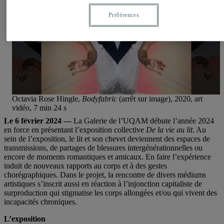
Préférences
Octavia Rose Hingle,
Bodyfabric
(arrêt sur image), 2020, art
vidéo, 7 min 24 s
Le 6 février 2024 —
La Galerie de l’UQAM débute l’année 2024
en force en présentant l’exposition collective
De la vie au lit
. Au
sein de l’exposition, le lit et son chevet deviennent des espaces de
transmissions, de partages de blessures intergénérationnelles ou
encore de moments romantiques et amicaux. En faire l’expérience
induit de nouveaux rapports au corps et à des gestes
chorégraphiques. Dans le projet, la rencontre de divers médiums
artistiques s’inscrit aussi en réaction à l’injonction capitaliste de
surproduction qui stigmatise les corps allongées et/ou qui vivent des
incapacités chroniques.
L’exposition