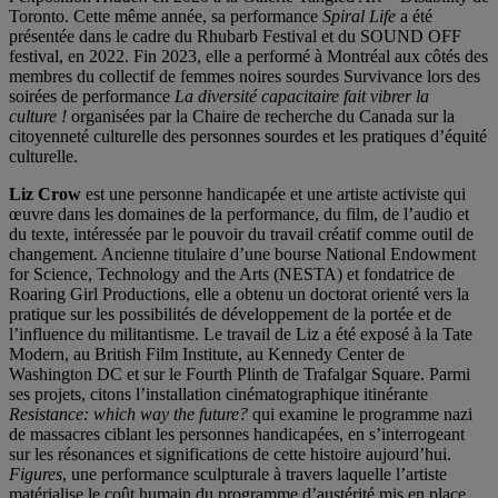
Toronto. Cette même année, sa performance
Spiral Life
a été
présentée dans le cadre du Rhubarb Festival et du SOUND OFF
festival, en 2022. Fin 2023, elle a performé à Montréal aux côtés des
membres du collectif de femmes noires sourdes Survivance lors des
soirées de performance
La diversité capacitaire fait vibrer la
culture !
organisées par la Chaire de recherche du Canada sur la
citoyenneté culturelle des personnes sourdes et les pratiques d’équité
culturelle.
Liz Crow
est une personne handicapée et une artiste activiste qui
œuvre dans les domaines de la performance, du film, de l’audio et
du texte, intéressée par le pouvoir du travail créatif comme outil de
changement. Ancienne titulaire d’une bourse National Endowment
for Science, Technology and the Arts (NESTA) et fondatrice de
Roaring Girl Productions, elle a obtenu un doctorat orienté vers la
pratique sur les possibilités de développement de la portée et de
l’influence du militantisme. Le travail de Liz a été exposé à la Tate
Modern, au British Film Institute, au Kennedy Center de
Washington DC et sur le Fourth Plinth de Trafalgar Square. Parmi
ses projets, citons l’installation cinématographique itinérante
Resistance: which way the future?
qui examine le programme nazi
de massacres ciblant les personnes handicapées, en s’interrogeant
sur les résonances et significations de cette histoire aujourd’hui.
Figures
, une performance sculpturale à travers laquelle l’artiste
matérialise le coût humain du programme d’austérité mis en place