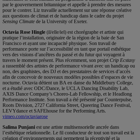
par le gouvernement britannique et appelle à prendre des mesures
pour le contrer. Liz travaille actuellement sur une réponse créative
aux questions de climat et de handicap dans le cadre du projet
Sensing Climate
de la University of Exeter.
Octavia Rose Hingle
(il/elle/iel) est chorégraphe et artiste qui
pratique l’installation, originaire de la région de la baie de San
Francisco et ayant une incapacité physique. Son travail de
performance porte sur l’accessibilité en tant que portail esthétique
vers des visions d’ancêtres du passé et du futur qui voyagent à
travers le moment présent. Plus récemment, son projet
Crip Ecstasy
a rassemblé des artistes de performance vivant avec un handicap ou
non, des graphistes, des DJ et des prestataires de services d’accès
afin de concevoir de nouveaux modèles possibles d’espaces de vie
nocturne. Octavia détient un BA en danse du Middlebury College,
et a étudié avec ODC/Dance, le UCLA Dancing Disability Lab,
AXIS Dance Company’s Choreo-Lab Fellowship, et le Headlong
Performance Institute. Son travail a été présenté par Counterpulse,
Roots Division, 2727 California Street, Queering Dance Festival,
LEVYdance et SAFEhouse for the Performing Arts.
vimeo.com/octaviarose
Salima Punjani
est une artiste multisensorielle ancrée dans
l’esthétique relationnelle. Le fil conducteur de tout son travail est la
création d’environnements qui permettent la réceptivité et la