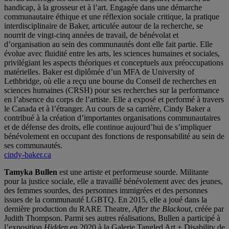
handicap, à la grosseur et à l’art. Engagée dans une démarche
communautaire éthique et une réflexion sociale critique, la pratique
interdisciplinaire de Baker, articulée autour de la recherche, se
nourrit de vingt-cinq années de travail, de bénévolat et
d’organisation au sein des communautés dont elle fait partie. Elle
évolue avec fluidité entre les arts, les sciences humaines et sociales,
privilégiant les aspects théoriques et conceptuels aux préoccupations
matérielles. Baker est diplômée d’un MFA de University of
Lethbridge, où elle a reçu une bourse du Conseil de recherches en
sciences humaines (CRSH) pour ses recherches sur la performance
en l’absence du corps de l’artiste. Elle a exposé et performé à travers
le Canada et à l’étranger. Au cours de sa carrière, Cindy Baker a
contribué à la création d’importantes organisations communautaires
et de défense des droits, elle continue aujourd’hui de s’impliquer
bénévolement en occupant des fonctions de responsabilité au sein de
ses communautés.
cindy-baker.ca
Tamyka Bullen
est une artiste et performeuse sourde. Militante
pour la justice sociale, elle a travaillé bénévolement avec des jeunes,
des femmes sourdes, des personnes immigrées et des personnes
issues de la communauté LGBTQ. En 2015, elle a joué dans la
dernière production du RARE Theatre,
After the Blackout
, créée par
Judith Thompson. Parmi ses autres réalisations, Bullen a participé à
l’exposition
Hidden
en 2020 à la Galerie Tangled Art + Disability de