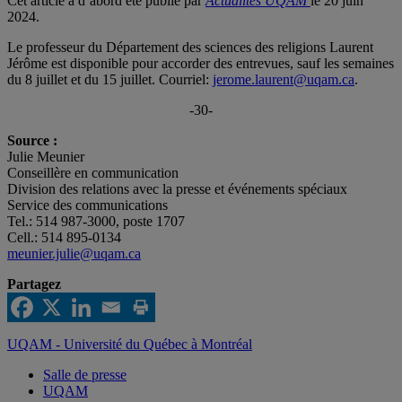
Cet article a d’abord été publié par
Actualités UQAM
le 20 juin
2024.
Le professeur du Département des sciences des religions Laurent
Jérôme est disponible pour accorder des entrevues, sauf les semaines
du 8 juillet et du 15 juillet. Courriel:
jerome.laurent@uqam.ca
.
-30-
Source :
Julie Meunier
Conseillère en communication
Division des relations avec la presse et événements spéciaux
Service des communications
Tel.: 514 987-3000, poste 1707
Cell.: 514 895-0134
meunier.julie@uqam.ca
Partagez
UQAM - Université du Québec à Montréal
Salle de presse
UQAM