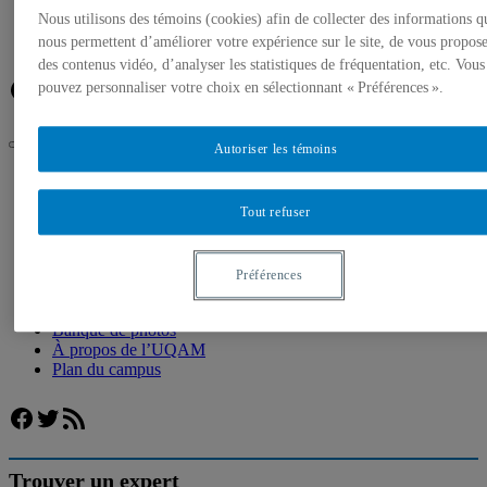
Banque de photos
Nous utilisons des témoins (cookies) afin de collecter des informations q
À propos de l’UQAM
Plan du campus
nous permettent d’améliorer votre expérience sur le site, de vous propos
des contenus vidéo, d’analyser les statistiques de fréquentation, etc. Vous
Facebook
Twitter
Flux RSS
pouvez personnaliser votre choix en sélectionnant « Préférences ».
Autoriser les témoins
UQAM
Salle de presse
Tout refuser
L’UQAM offrira un nouveau cours sur la langue, la culture et
les traditions orales innues cet automne
Accueil
Préférences
Communiqués de presse
Autorisation de tournage
Banque de photos
À propos de l’UQAM
Plan du campus
Facebook
Twitter
Flux RSS
Trouver un expert