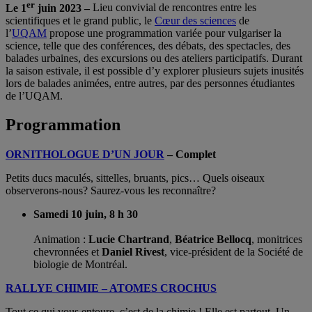
er
Le 1
juin 2023 –
Lieu convivial de rencontres entre les
scientifiques et le grand public, le
Cœur des sciences
de
l’
UQAM
propose une programmation variée pour vulgariser la
science, telle que des conférences, des débats, des spectacles, des
balades urbaines, des excursions ou des ateliers participatifs. Durant
la saison estivale, il est possible d’y explorer plusieurs sujets inusités
lors de balades animées, entre autres, par des personnes étudiantes
de l’UQAM.
Programmation
ORNITHOLOGUE D’UN JOUR
– Complet
Petits ducs maculés, sittelles, bruants, pics… Quels oiseaux
observerons-nous? Saurez-vous les reconnaître?
Samedi 10 juin, 8 h 30
Animation :
Lucie Chartrand
,
Béatrice Bellocq
, monitrices
chevronnées et
Daniel Rivest
, vice-président de la Société de
biologie de Montréal.
RALLYE CHIMIE – ATOMES CROCHUS
Tout ce qui vous entoure, c’est de la chimie ! Elle est partout. Un