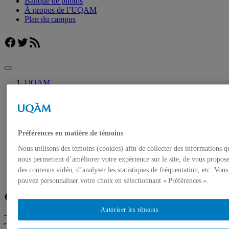
Banque de photos
À propos de l’UQAM
Plan du campus
Facebook
Twitter
Flux RSS
UQAM
Salle de presse
Le Cœur des sciences de l’UQAM présente sa
programmation des balades estivales 2023
Accueil
Préférences en matière de témoins
Communiqués de presse
Autorisation de tournage
Nous utilisons des témoins (cookies) afin de collecter des informations q
Banque de photos
nous permettent d’améliorer votre expérience sur le site, de vous propos
À propos de l’UQAM
des contenus vidéo, d’analyser les statistiques de fréquentation, etc. Vous
Plan du campus
pouvez personnaliser votre choix en sélectionnant « Préférences ».
Facebook
Twitter
Flux RSS
Autoriser les témoins
Trouver un expert