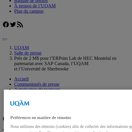
Banque de photos
À propos de l’UQAM
Plan du campus
Facebook
Twitter
Flux RSS
UQAM
Salle de presse
Près de 2 M$ pour l’ERPsim Lab de HEC Montréal en
partenariat avec SAP Canada, l’UQAM
et l’Université de Sherbrooke
Accueil
Communiqués de presse
Autorisation de tournage
Banque de photos
À propos de l’UQAM
Plan du campus
Facebook
Twitter
Flux RSS
Préférences en matière de témoins
Nous utilisons des témoins (cookies) afin de collecter des informations q