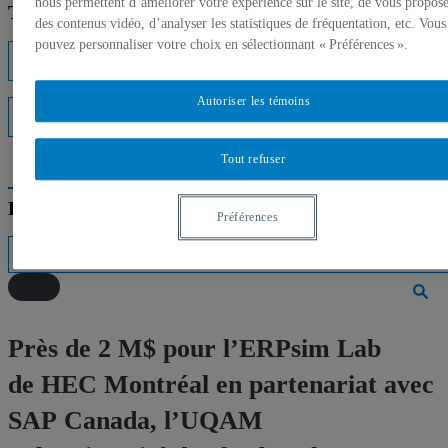
nous permettent d’améliorer votre expérience sur le site, de vous propos
Trouver un expert
des contenus vidéo, d’analyser les statistiques de fréquentation, etc. Vous
pouvez personnaliser votre choix en sélectionnant « Préférences ».
Listes d'experts
Autoriser les témoins
Interventions médiatiques
Tout refuser
Répertoire des professeurs
Préférences
Près de 2 M$ pour l’ERPsim Lab
de HEC Montréal en partenariat avec
SAP Canada, l’UQAM