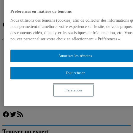
Banque de photos
À propos de l’UQAM
Plan du campus
Préférences en matière de témoins
Nous utilisons des témoins (cookies) afin de collecter des informations q
Facebook
Twitter
Flux RSS
nous permettent d’améliorer votre expérience sur le site, de vous propos
des contenus vidéo, d’analyser les statistiques de fréquentation, etc. Vous
pouvez personnaliser votre choix en sélectionnant « Préférences ».
UQAM
Salle de presse
Autoriser les témoins
Conçu par l’UQAM : TRIPLEX, un jeu pour bâtir sa
confiance en français
Tout refuser
Accueil
Communiqués de presse
Autorisation de tournage
Banque de photos
Préférences
À propos de l’UQAM
Plan du campus
Facebook
Twitter
Flux RSS
Trouver un expert