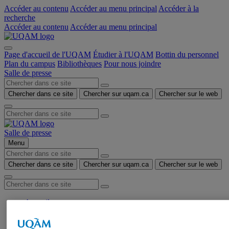
Accéder au contenu
Accéder au menu principal
Accéder à la
recherche
Accéder au contenu
Accéder au menu principal
Page d'accueil de l'UQAM
Étudier à l'UQAM
Bottin du personnel
Plan du campus
Bibliothèques
Pour nous joindre
Salle de presse
Chercher dans ce site
Chercher sur uqam.ca
Chercher sur le web
Salle de presse
Menu
Chercher dans ce site
Chercher sur uqam.ca
Chercher sur le web
Accueil
Communiqués de presse
Autorisation de tournage