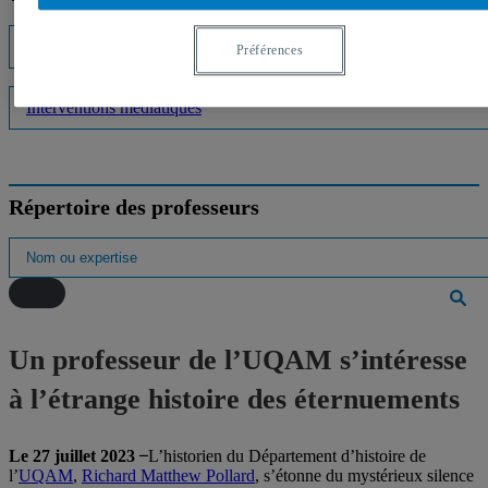
Listes d'experts
Préférences
Interventions médiatiques
Répertoire des professeurs
Un professeur de l’UQAM s’intéresse
à l’étrange histoire des éternuements
Le 27 juillet 2023 ̶
L’historien du Département d’histoire de
l’
UQAM
,
Richard Matthew Pollard
, s’étonne du mystérieux silence