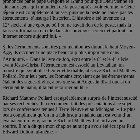
prononcée par le pape Grégoire le Grand pour que Dieu vienne en
aide aux gens qui mouraient de la peste après avoir éternué. « Cette
légende est complètement fausse, puisque la peste ne cause pas les
éternuements, s’insurge l’historien. L’histoire a été inventée au
e
12
siècle, à une époque où l’on ne savait rien de la peste, mais la
fausse information circule dans des ouvrages sérieux et partout sur
Internet encore aujourd’hui. »
Si les éternuements sont très peu mentionnés durant le haut Moyen-
Âge, ils occupent une place beaucoup plus importante dans
e
e
l’Antiquité. « Dans le livre de Job, écrit entre le 6
et le 4
siècle
avant Jésus-Christ, l’éternuement est associé au Léviathan, un
monstre qui symbolise l’enfer et le diable, observe Richard Matthew
Pollard. Pour leur part, les Romains croyaient que les éternuements
étaient des signes divins, alors que saint Augustin disait que si on
éternuait le matin, il fallait retourner au lit. »
Richard Matthew Pollard est agréablement surpris de l’intérêt suscité
par ses recherches. Il a récemment fait des présentations à ce sujet
lors de conférences tenues à Terre-Neuve et au Michigan. « Le plus
beau compliment qu’on m’a fait jusqu’à maintenant est venu d’un
évaluateur du livre, raconte Richard Matthew Pollard avec un
sourire. Il m’a dit que mon chapitre aurait pu avoir été écrit par Paul
Edward Dutton lui-même. »