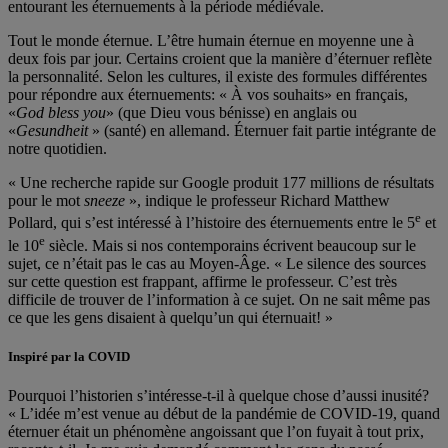
entourant les éternuements à la période médiévale.
Tout le monde éternue. L’être humain éternue en moyenne une à
deux fois par jour. Certains croient que la manière d’éternuer reflète
la personnalité. Selon les cultures, il existe des formules différentes
pour répondre aux éternuements: « À vos souhaits» en français,
«
God bless you
» (que Dieu vous bénisse) en anglais ou
«
Gesundheit
» (santé) en allemand. Éternuer fait partie intégrante de
notre quotidien.
« Une recherche rapide sur Google produit 177 millions de résultats
pour le mot
sneeze
», indique le professeur Richard Matthew
e
Pollard, qui s’est intéressé à l’histoire des éternuements entre le 5
et
e
le 10
siècle. Mais si nos contemporains écrivent beaucoup sur le
sujet, ce n’était pas le cas au Moyen-Âge. « Le silence des sources
sur cette question est frappant, affirme le professeur. C’est très
difficile de trouver de l’information à ce sujet. On ne sait même pas
ce que les gens disaient à quelqu’un qui éternuait! »
Inspiré par la COVID
Pourquoi l’historien s’intéresse-t-il à quelque chose d’aussi inusité?
« L’idée m’est venue au début de la pandémie de COVID-19, quand
éternuer était un phénomène angoissant que l’on fuyait à tout prix,