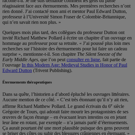
raconte-t-il. Je me suis demandé comment les gens du passé
réagissaient face aux éternuements. Mes premières recherches n’ont
rien donné. J’ai contacté mon ami et mentor Paul Edward Dutton,
professeur à l’Université Simon Fraser de Colombie-Britannique,
qui n’en savait rien non plus. »
Quelques mois plus tard, des collègues du professeur Dutton ont
invité Richard Matthew Pollard à écrire un chapitre d’un ouvrage en
hommage au professeur pour sa retraite. « J’ai poussé plus loin mes
recherches sur l’histoire des éternuements pour lui faire un cadeau
surprise », mentionne-t-il. Son chapitre
The Silent Sneeze of the
Early Middle Ages
, que l’on peut
consulter en ligne
, fait partie de
l’ouvrage
In this Modern Age: Medieval Studies in Honor of Paul
Edward Dutton
(Trivent Publishing).
Éternuements thérapeutiques
Dans sa quête, l’historien a d’abord épluché les ouvrages littéraires.
Aucune mention de ce côté. « C’est très étonnant qu’il n’y ait rien,
e
affirme Richard Matthew Pollard. Le grand écrivain du 6
siècle
Grégoire de Tours, qui adorait faire mourir les protagonistes de ses
œuvres de façon étrange – en évacuant leurs intestins ou en jetant
leur âme en rotant, par exemple – n’a jamais parlé d’éternuements.
Ça aurait pourtant été une mort plausible puisque des gens peuvent
se briser des côtes ou subir des blessures crâniennes en éternuant. »