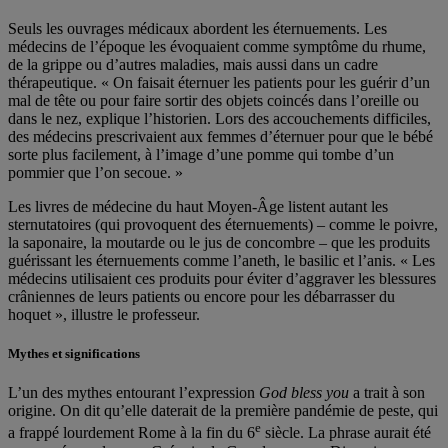
Seuls les ouvrages médicaux abordent les éternuements. Les
médecins de l’époque les évoquaient comme symptôme du rhume,
de la grippe ou d’autres maladies, mais aussi dans un cadre
thérapeutique. « On faisait éternuer les patients pour les guérir d’un
mal de tête ou pour faire sortir des objets coincés dans l’oreille ou
dans le nez, explique l’historien. Lors des accouchements difficiles,
des médecins prescrivaient aux femmes d’éternuer pour que le bébé
sorte plus facilement, à l’image d’une pomme qui tombe d’un
pommier que l’on secoue. »
Les livres de médecine du haut Moyen-Âge listent autant les
sternutatoires (qui provoquent des éternuements) – comme le poivre,
la saponaire, la moutarde ou le jus de concombre – que les produits
guérissant les éternuements comme l’aneth, le basilic et l’anis. « Les
médecins utilisaient ces produits pour éviter d’aggraver les blessures
crâniennes de leurs patients ou encore pour les débarrasser du
hoquet », illustre le professeur.
Mythes et significations
L’un des mythes entourant l’expression
God bless you
a trait à son
origine. On dit qu’elle daterait de la première pandémie de peste, qui
e
a frappé lourdement Rome à la fin du 6
siècle. La phrase aurait été