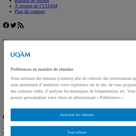
Banque de photos
À propos de l’UQAM
Plan du campus
Facebook
Twitter
Flux RSS
UQAM
Salle de presse
Un professeur de l’UQAM s’intéresse à l’étrange histoire des
éternuements
Préférences en matière de témoins
Accueil
Nous utilisons des témoins (cookies) afin de collecter des informations q
Communiqués de presse
nous permettent d’améliorer votre expérience sur le site, de vous propos
Autorisation de tournage
des contenus vidéo, d’analyser les statistiques de fréquentation, etc. Vous
Banque de photos
À propos de l’UQAM
pouvez personnaliser votre choix en sélectionnant « Préférences ».
Plan du campus
Facebook
Twitter
Flux RSS
Autoriser les témoins
Tout refuser
Trouver un expert