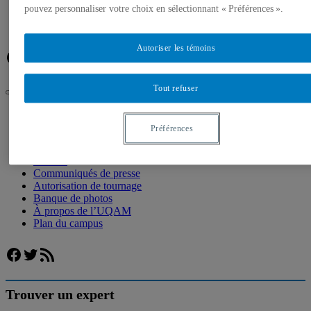
Banque de photos
pouvez personnaliser votre choix en sélectionnant « Préférences ».
À propos de l’UQAM
Plan du campus
Autoriser les témoins
Facebook
Twitter
Flux RSS
Tout refuser
UQAM
Salle de presse
Préférences
Banque de photos
Accueil
Communiqués de presse
Autorisation de tournage
Banque de photos
À propos de l’UQAM
Plan du campus
Facebook
Twitter
Flux RSS
Trouver un expert