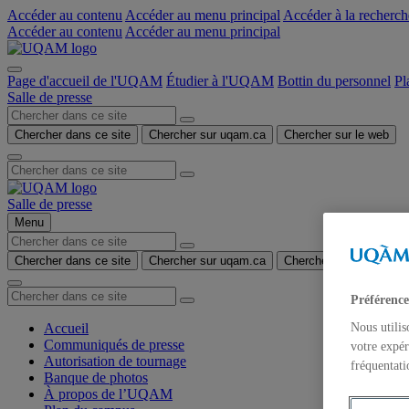
Accéder au contenu
Accéder au menu principal
Accéder à la recherch
Accéder au contenu
Accéder au menu principal
Page d'accueil de l'UQAM
Étudier à l'UQAM
Bottin du personnel
Pl
Salle de presse
Chercher dans ce site
Chercher sur uqam.ca
Chercher sur le web
Salle de presse
Menu
Chercher dans ce site
Chercher sur uqam.ca
Chercher sur le web
Préférence
Accueil
Nous utilis
Communiqués de presse
votre expér
Autorisation de tournage
fréquentati
Banque de photos
À propos de l’UQAM