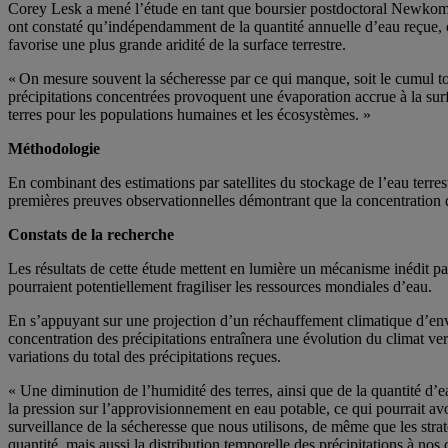
Corey Lesk a mené l’étude en tant que boursier postdoctoral Newko
ont constaté qu’indépendamment de la quantité annuelle d’eau reçue, c
favorise une plus grande aridité de la surface terrestre.
« On mesure souvent la sécheresse par ce qui manque, soit le cumul tot
précipitations concentrées provoquent une évaporation accrue à la surfac
terres pour les populations humaines et les écosystèmes. »
Méthodologie
En combinant des estimations par satellites du stockage de l’eau terres
premières preuves observationnelles démontrant que la concentration des 
Constats de la recherche
Les résultats de cette étude mettent en lumière un mécanisme inédit 
pourraient potentiellement fragiliser les ressources mondiales d’eau.
En s’appuyant sur une projection d’un réchauffement climatique d’env
concentration des précipitations entraînera une évolution du climat v
variations du total des précipitations reçues.
« Une diminution de l’humidité des terres, ainsi que de la quantité d’ea
la pression sur l’approvisionnement en eau potable, ce qui pourrait a
surveillance de la sécheresse que nous utilisons, de même que les stra
quantité, mais aussi la distribution temporelle des précipitations à nos 