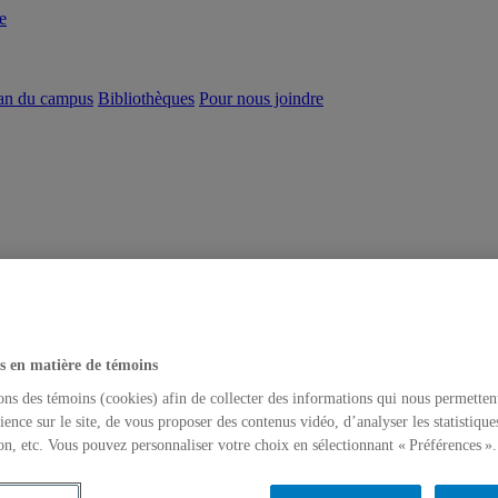
e
an du campus
Bibliothèques
Pour nous joindre
s en matière de témoins
ons des témoins (cookies) afin de collecter des informations qui nous permetten
ience sur le site, de vous proposer des contenus vidéo, d’analyser les statistique
on, etc. Vous pouvez personnaliser votre choix en sélectionnant « Préférences ».