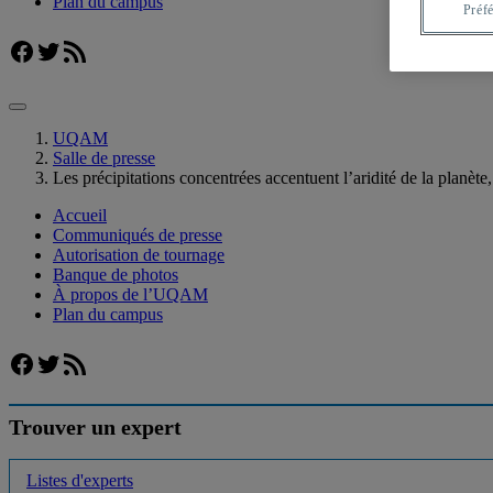
Plan du campus
Préf
Facebook
Twitter
Flux RSS
UQAM
Salle de presse
Les précipitations concentrées accentuent l’aridité de la plan
Accueil
Communiqués de presse
Autorisation de tournage
Banque de photos
À propos de l’UQAM
Plan du campus
Facebook
Twitter
Flux RSS
Trouver un expert
Listes d'experts