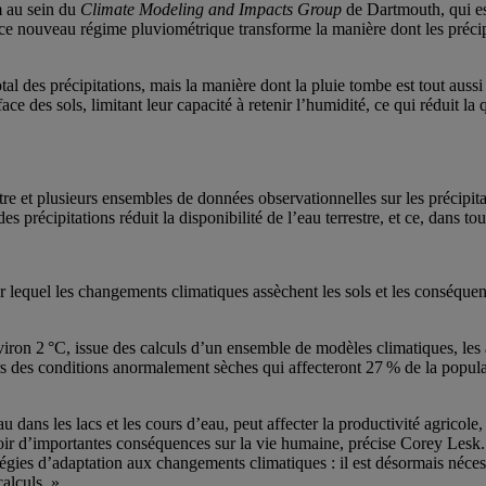
m au sein du
Climate Modeling and Impacts Group
de Dartmouth, qui est
e nouveau régime pluviométrique transforme la manière dont les précipit
al des précipitations, mais la manière dont la pluie tombe est tout aus
e des sols, limitant leur capacité à retenir l’humidité, ce qui réduit la 
tre et plusieurs ensembles de données observationnelles sur les précipitat
précipitations réduit la disponibilité de l’eau terrestre, et ce, dans tou
par lequel les changements climatiques assèchent les sols et les consé
iron 2 °C, issue des calculs d’un ensemble de modèles climatiques, les
ers des conditions anormalement sèches qui affecteront 27 % de la popul
u dans les lacs et les cours d’eau, peut affecter la productivité agricole
voir d’importantes conséquences sur la vie humaine, précise Corey Lesk.
tégies d’adaptation aux changements climatiques : il est désormais néces
calculs. »