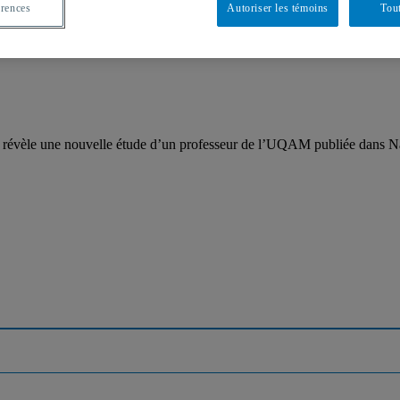
érences
Autoriser les témoins
Tout
ète, révèle une nouvelle étude d’un professeur de l’UQAM publiée dans N