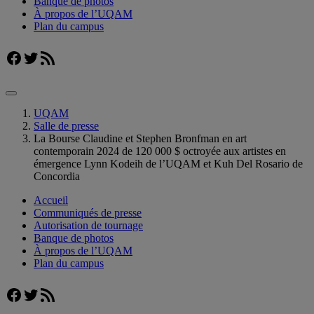
Banque de photos
À propos de l’UQAM
Plan du campus
Facebook
Twitter
Flux RSS
UQAM
Salle de presse
La Bourse Claudine et Stephen Bronfman en art
contemporain 2024 de 120 000 $ octroyée aux artistes en
émergence Lynn Kodeih de l’UQAM et Kuh Del Rosario de
Concordia
Accueil
Communiqués de presse
Autorisation de tournage
Banque de photos
À propos de l’UQAM
Plan du campus
Facebook
Twitter
Flux RSS