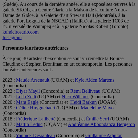
(Suède). Au cours de la dernière année, elle a exposé ses œuvres à la
galerie SKOL, au Centre Clark, à la Maison de la culture Notre-
Dame-de-Grâce, à la Galerie d’art Stewart Hall (Montréal), à la
galerie Port Loggia de la NSCAD (Halifax), à la galerie 1C03 de
l’Université de Winnipeg et à la galerie Nicolas Robert (Toronto)
kuhdelrosario.com
Instagram
Personnes lauréates antérieures
À ce jour, 30 artistes d’exception se sont vu remettre la Bourse
Claudine et Stephen Bronfman en art contemporain. Les personnes
lauréates antérieures sont :
2023 :
Maude Arsenault
(UQAM) et
Kyle Alden Martens
(Concordia)
2022 :
Diyar Mayil
(Concordia) et
Rémi Belliveau
(UQAM)
2021 :
Leila Zelli
(UQAM) et
Nico Williams
(Concordia)
2020 :
Mara Eagle
(Concordia) et
Heidi Barkun
(UQAM)
2019 :
Céline Huyguebaert
(UQAM) et
Madeleine Mayo
(Concordia)
2018 :
Frédérique Laliberté
(Concordia) et
Émilie Serri
(UQAM)
2017 :
Martin Leduc
(UQAM) et
Andréanne Abbondanza-Bergeron
(Concordia)
2016 :
Yannick Desranleau
(Concordia) et
Guillaume Adjutor