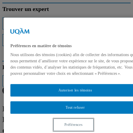
Trouver un expert
Listes d'experts
Interventions médiatiques
Préférences en matière de témoins
Nous utilisons des témoins (cookies) afin de collecter des informations q
nous permettent d’améliorer votre expérience sur le site, de vous propos
Répertoire des professeurs
des contenus vidéo, d’analyser les statistiques de fréquentation, etc. Vous
pouvez personnaliser votre choix en sélectionnant « Préférences ».
Autoriser les témoins
La Bourse Claudine et Stephen
Tout refuser
Bronfman en art contemporain 2024
Préférences
de 120 000 $ octroyée aux artistes en