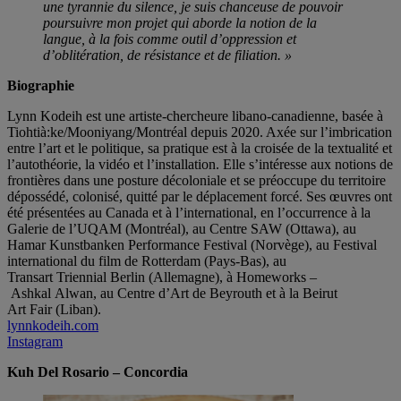
une tyrannie du silence, je suis chanceuse de pouvoir
poursuivre mon projet qui aborde la notion de la
langue, à la fois comme outil d’oppression et
d’oblitération, de résistance et de filiation. »
Biographie
Lynn Kodeih est une artiste-chercheure libano-canadienne, basée à
Tiohtià:ke/Mooniyang/Montréal depuis 2020. Axée sur l’imbrication
entre l’art et le politique, sa pratique est à la croisée de la textualité et
l’autothéorie, la vidéo et l’installation. Elle s’intéresse aux notions de
frontières dans une posture décoloniale et se préoccupe du territoire
dépossédé, colonisé, quitté par le déplacement forcé. Ses œuvres ont
été présentées au Canada et à l’international, en l’occurrence à la
Galerie de l’UQAM (Montréal), au Centre SAW (Ottawa), au
Hamar Kunstbanken Performance Festival (Norvège), au Festival
international du film de Rotterdam (Pays-Bas), au
Transart Triennial Berlin (Allemagne), à Homeworks –
Ashkal Alwan, au Centre d’Art de Beyrouth et à la Beirut
Art Fair (Liban).
lynnkodeih.com
Instagram
Kuh Del Rosario – Concordia