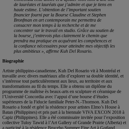
de lauréates et lauréats que j’admire et que je tiens en
haute estime. L’obtention de l’important soutien
financier fourni par la Bourse Claudine et Stephen
Bronfman en art contemporain me permettra de
consacrer mon temps à la recherche et de me
concentrer sur le travail en studio. Grâce au soutien de
la bourse, j’entrevois plus clairement le chemin que
prendra ma pratique en acquérant les compétences et
la confiance nécessaires pour atteindre mes objectifs les
plus ambitieux », affirme Kuh Del Rosario.
Biographie
Artiste philippino-canadienne, Kuh Del Rosario vit à Montréal et
travaille avec divers matériaux afin d’explorer sa double identité, et
s’intéresse tout particulièrement aux lieux, au territoire et aux
transformations au fil du temps. Elle a obtenu un diplôme du
programme de maîtrise ès beaux-arts en sculpture et céramique de
l’Université Concordia avec l’appui d’une bourse d’études
supérieures de la Fiducie familiale Peter-N.-Thomson. Kuh Del
Rosario a fondé et géré la résidence pour artistes Elmo’s House à
Batan (Philippines) et pris part à la biennale VIVA EXCON 2018 à
Capiz (Philippines). Elle a été commissaire invitée pour l’exposition
collective Tuloy Tawid à l’Art Gallery of Grande Prairie (Alberta) et
a participé à la résidence Brucebo Summer Fine Art à Gotland