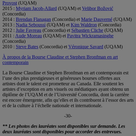
Provost
(UQAM)
2015 :
Myriam Jacob-Allard
(UQAM) et
Velibor Božović
(Concordia)
2014 :
Brendan Flanagan
(Concordia) et
Marie Dauverné
(UQAM)
2013 :
Nadia Seboussi
(UQAM) et
Kim Waldron
(Concordia)
2012 :
Julie Favreau
(Concordia) et
Sébastien Cliche
(UQAM)
2011 :
Aude Moreau
(UQAM) et
Pavitra Wickramasinghe
(Concordia)
2010 :
Steve Bates
(Concordia) et
Véronique Savard
(UQAM)
À propos de la Bourse Claudine et Stephen Bronfman en art
contemporain
La Bourse Claudine et Stephen Bronfman en art contemporain est
l’une des plus prestigieuses et généreuses bourses offertes aux
artistes dont le talent est prometteur au Canada. Elle soutient les
artistes d’exception en arts visuels ou médiatiques ayant obtenu un
diplôme de l’UQAM et de l’Université Concordia, dont la carrière
est encore émergente, afin qu’elles et ils contribuent à l’essor des arts
et de la culture à l’échelle nationale et internationale.
-30-
** Les photos des lauréates sont disponibles sur demande. Les
deux lauréates sont disponibles pour accorder des entrevues.