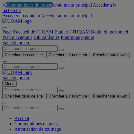
Accéder au contenu
Listes d'experts
Communiqués de presse
Communiqués de presse
Communiqués de presse
Accéder au menu principal
Accéder à la
recherche
Accéder au contenu
Accéder au menu principal
Page d'accueil de l'UQAM
Étudier à l'UQAM
Bottin du personnel
Plan du campus
Bibliothèques
Pour nous joindre
Salle de presse
Chercher dans ce site
Chercher sur uqam.ca
Chercher sur le web
Salle de presse
Menu
Chercher dans ce site
Chercher sur uqam.ca
Chercher sur le web
Accueil
Communiqués de presse
Autorisation de tournage