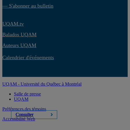
— S'abonner au bulletin
UQAM.tv
Balados UQAM
Auteurs UQAM
Calendrier d'événements
UQAM - Université du Québec à Montréal
Salle de presse
UQAM
Préférences des témoins
Consulter
Consulter
Consulter
Consulter
Accessibilité Web