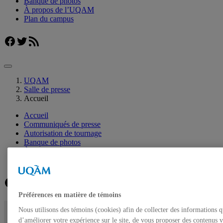
Banque de photos
À propos de l’UQAM
Plan du campus
Facebook
Twitter
Flux RSS
UQAM
Salle de presse
Accueil
Accueil
Communiqués de presse
Autorisation de tournage
Banque de photos
À propos de l’UQAM
Plan du campus
Facebook
Twitter
Flux RSS
Préférences en matière de témoins
Nous utilisons des témoins (cookies) afin de collecter des informations 
d’améliorer votre expérience sur le site, de vous proposer des contenus v