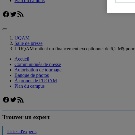
Plan du campus
Facebook
Twitter
Flux RSS
UQAM
Salle de presse
L’UQAM obtient un financement exceptionnel de 6,2 M$ pour
Accueil
Communiqués de presse
Autorisation de tournage
Banque de photos
À propos de l’UQAM
Plan du campus
Facebook
Twitter
Flux RSS
Trouver un expert
Listes d'experts