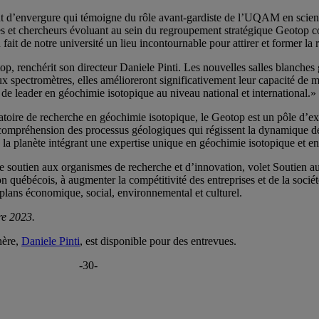
t d’envergure qui témoigne du rôle avant-gardiste de l’UQAM en science
 et chercheurs évoluant au sein du regroupement stratégique Geotop co
ait de notre université un lieu incontournable pour attirer et former la r
, renchérit son directeur Daniele Pinti. Les nouvelles salles blanches 
ux spectromètres, elles amélioreront significativement leur capacité de 
e leader en géochimie isotopique au niveau national et international.»
re de recherche en géochimie isotopique, le Geotop est un pôle d’exce
 compréhension des processus géologiques qui régissent la dynamique de 
e la planète intégrant une expertise unique en géochimie isotopique et e
soutien aux organismes de recherche et d’innovation, volet Soutien au
 québécois, à augmenter la compétitivité des entreprises et de la société
s plans économique, social, environnemental et culturel.
e 2023.
hère,
Daniele Pinti
, est disponible pour des entrevues.
-30-