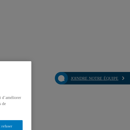
JOINDRE NOTRE ÉQUIPE
t d’améliorer
s de
 refuser