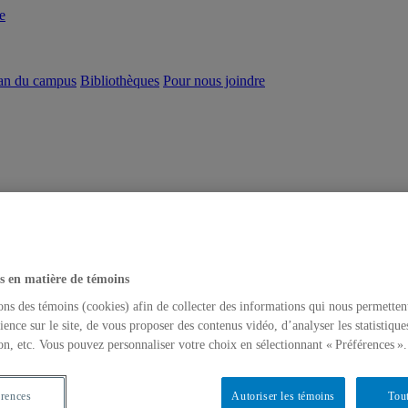
e
an du campus
Bibliothèques
Pour nous joindre
s en matière de témoins
ons des témoins (cookies) afin de collecter des informations qui nous permetten
ience sur le site, de vous proposer des contenus vidéo, d’analyser les statistique
on, etc. Vous pouvez personnaliser votre choix en sélectionnant « Préférences ».
érences
Autoriser les témoins
Tout