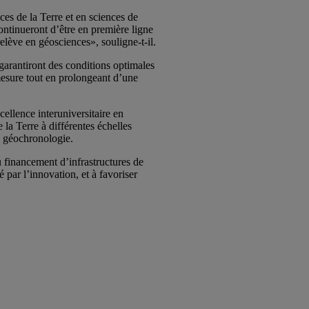
s de la Terre et en sciences de
ntinueront d’être en première ligne
elève en géosciences», souligne-t-il.
garantiront des conditions optimales
mesure tout en prolongeant d’une
llence interuniversitaire en
la Terre à différentes échelles
n géochronologie.
 financement d’infrastructures de
 par l’innovation, et à favoriser