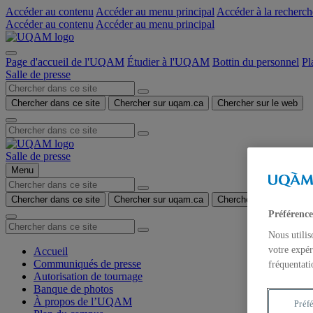
Accéder au contenu
Accéder au menu principal
Accéder à la recherch
Accéder au contenu
Accéder au menu principal
Page d'accueil de l'UQAM
Étudier à l'UQAM
Bottin du personnel
Pl
Salle de presse
Chercher dans ce site
Chercher sur uqam.ca
Chercher sur le web
Salle de presse
Menu
Chercher dans ce site
Chercher sur uqam.ca
Chercher sur le web
Préférence
Nous utilis
votre expér
Accueil
Communiqués de presse
fréquentati
Autorisation de tournage
Banque de photos
À propos de l’UQAM
Préf