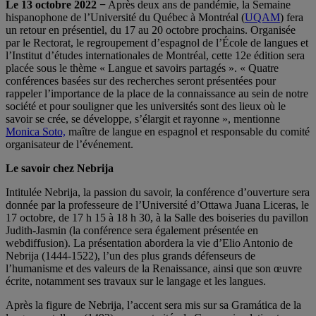
Le 13 octobre 2022 −
Après deux ans de pandémie, la Semaine
hispanophone de l’Université du Québec à Montréal (
UQAM
) fera
un retour en présentiel, du 17 au 20 octobre prochains. Organisée
par le Rectorat, le regroupement d’espagnol de l’École de langues et
l’Institut d’études internationales de Montréal, cette 12e édition sera
placée sous le thème « Langue et savoirs partagés ». « Quatre
conférences basées sur des recherches seront présentées pour
rappeler l’importance de la place de la connaissance au sein de notre
société et pour souligner que les universités sont des lieux où le
savoir se crée, se développe, s’élargit et rayonne », mentionne
Monica Soto,
maître de langue en espagnol et responsable du comité
organisateur de l’événement.
Le savoir chez Nebrija
Intitulée Nebrija, la passion du savoir, la conférence d’ouverture sera
donnée par la professeure de l’Université d’Ottawa Juana Liceras, le
17 octobre, de 17 h 15 à 18 h 30, à la Salle des boiseries du pavillon
Judith-Jasmin (la conférence sera également présentée en
webdiffusion). La présentation abordera la vie d’Elio Antonio de
Nebrija (1444-1522), l’un des plus grands défenseurs de
l’humanisme et des valeurs de la Renaissance, ainsi que son œuvre
écrite, notamment ses travaux sur le langage et les langues.
Après la figure de Nebrija, l’accent sera mis sur sa Gramática de la