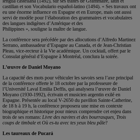
lengua castellana (1492), sur ses traités de Grammaire, latin et
castillan et son Vocabulario español-latino (1494). « Ses travaux ont
eu une énorme influence en Espagne et en Europe, mais ont aussi
servi de modèle pour l’élaboration des grammaires et vocabulaires
des langues indigènes d’Amérique et des
Philippines », souligne la maître de langue.
La conférence sera précédée par des allocutions d’Alfredo Martinez
Serrano, ambassadeur d’Espagne au Canada, et de Jean-Christian
Pleau, vice-recteur à la Vie académique. Un cocktail, offert par le
Consulat général d’Espagne à Montréal, conclura la soirée.
L’œuvre de Daniel Moyano
La capacité des mots pour véhiculer les savoirs sera l’axe principal
de la conférence offerte le 18 octobre par la professeure de
l’Université Laval Emilia Deffis, qui analysera l’œuvre de Daniel
Moyano (1930-1992), écrivain et musicien argentin exilé en
Espagne. Présentée au local V-2650 du pavillon Sainte-Catherine,
de 18 h à 19 h, la conférence proposera une mise en contexte
biographique et historique pour mieux comprendre cet enjeu dans
trois de ses romans:
Livre des navires et des bourrasques, Trois
coups de timbale
et
Où es-tu avec tes yeux bleu pâle
?
Les taureaux de Pucará