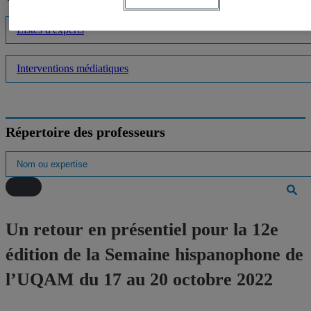
Listes d'experts
Interventions médiatiques
Répertoire des professeurs
Un retour en présentiel pour la 12e
édition de la Semaine hispanophone de
l’UQAM du 17 au 20 octobre 2022