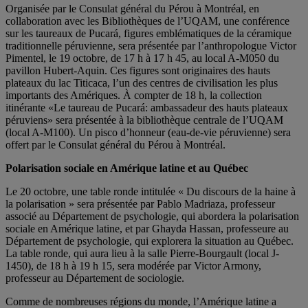
Organisée par le Consulat général du Pérou à Montréal, en
collaboration avec les Bibliothèques de l’UQAM, une conférence
sur les taureaux de Pucará, figures emblématiques de la céramique
traditionnelle péruvienne, sera présentée par l’anthropologue Victor
Pimentel, le 19 octobre, de 17 h à 17 h 45, au local A-M050 du
pavillon Hubert-Aquin. Ces figures sont originaires des hauts
plateaux du lac Titicaca, l’un des centres de civilisation les plus
importants des Amériques. À compter de 18 h, la collection
itinérante «Le taureau de Pucará: ambassadeur des hauts plateaux
péruviens» sera présentée à la bibliothèque centrale de l’UQAM
(local A-M100). Un pisco d’honneur (eau-de-vie péruvienne) sera
offert par le Consulat général du Pérou à Montréal.
Polarisation sociale en Amérique latine et au Québec
Le 20 octobre, une table ronde intitulée « Du discours de la haine à
la polarisation » sera présentée par Pablo Madriaza, professeur
associé au Département de psychologie, qui abordera la polarisation
sociale en Amérique latine, et par Ghayda Hassan, professeure au
Département de psychologie, qui explorera la situation au Québec.
La table ronde, qui aura lieu à la salle Pierre-Bourgault (local J-
1450), de 18 h à 19 h 15, sera modérée par Victor Armony,
professeur au Département de sociologie.
Comme de nombreuses régions du monde, l’Amérique latine a