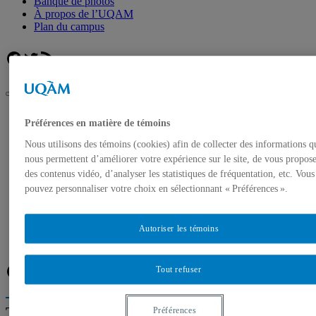
Banque de photos
À propos de l’UQAM
Plan du campus
Facebook
Twitter
Flux RSS
UQAM
Préférences en matière de témoins
Salle de presse
Un retour en présentiel pour la 12e édition de la Semaine
Nous utilisons des témoins (cookies) afin de collecter des informations q
hispanophone de l’UQAM du 17 au 20 octobre 2022
nous permettent d’améliorer votre expérience sur le site, de vous propos
des contenus vidéo, d’analyser les statistiques de fréquentation, etc. Vous
Accueil
Communiqués de presse
pouvez personnaliser votre choix en sélectionnant « Préférences ».
Autorisation de tournage
Banque de photos
À propos de l’UQAM
Autoriser les témoins
Plan du campus
Facebook
Twitter
Flux RSS
Tout refuser
Trouver un expert
Préférences