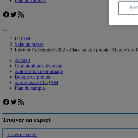
Plan du campus
Préf
Facebook
Twitter
Flux RSS
UQAM
Salle de presse
Les 6 et 7 décembre 2022 – Place au tout premier Marché des
Accueil
Communiqués de presse
Autorisation de tournage
Banque de photos
À propos de l’UQAM
Plan du campus
Facebook
Twitter
Flux RSS
Trouver un expert
Listes d'experts