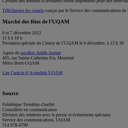
Certains des artisans et artisanes seront disponibles pour des entrev
Téléchargez les visuels
conçus par le Service des communications 
Marché des fêtes de l’UQAM
6 et 7 décembre 2022
11 h à 18 h
Prestation spéciale du Chœur de l’UQAM le 6 décembre, à 13 h 30
Agora du
pavillon Judith-Jasmin
405, rue Sainte-Catherine Est, Montréal
Métro Berri-UQAM
Lire l’article d’Actualités UQAM
Source
Frédérique Tremblay-Ouellet
Conseillère en communication
Division des relations avec la presse et événements spéciaux
Service des communications, UQAM
514 978-4799