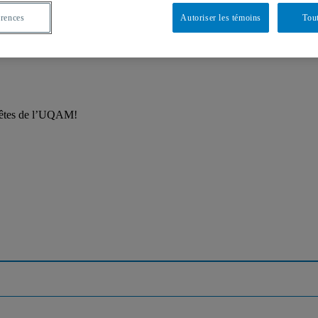
érences
Autoriser les témoins
Tout
 fêtes de l’UQAM!