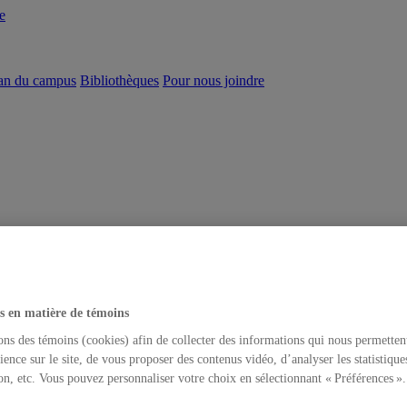
e
an du campus
Bibliothèques
Pour nous joindre
s en matière de témoins
ons des témoins (cookies) afin de collecter des informations qui nous permetten
ience sur le site, de vous proposer des contenus vidéo, d’analyser les statistique
on, etc. Vous pouvez personnaliser votre choix en sélectionnant « Préférences ».