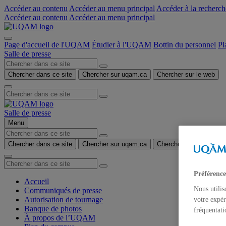
Accéder au contenu
Accéder au menu principal
Accéder à la recherch
Accéder au contenu
Accéder au menu principal
Page d'accueil de l'UQAM
Étudier à l'UQAM
Bottin du personnel
Pl
Salle de presse
Chercher dans ce site
Chercher sur uqam.ca
Chercher sur le web
Salle de presse
Menu
Chercher dans ce site
Chercher sur uqam.ca
Chercher sur le web
Préférence
Accueil
Nous utilis
Communiqués de presse
Autorisation de tournage
votre expér
Banque de photos
fréquentati
À propos de l’UQAM