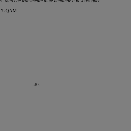
ues. Merci de transmettre toute demande à la soussignée.
de l’UQAM.
-30-