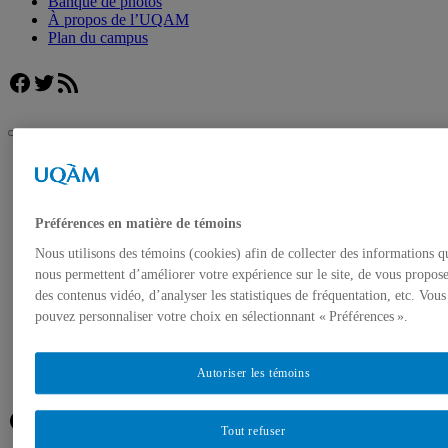
Banque de photos
À propos de l’UQAM
Plan du campus
Facebook
Twitter
Flux RSS
UQAM
Salle de presse
Changements climatiques – L’UQAM reçoit plus de 12
millions de dollars pour mener un projet de recherche en
Préférences en matière de témoins
partenariat interuniversitaire portant sur l’étude du carbone
dans les milieux humides
Nous utilisons des témoins (cookies) afin de collecter des informations q
nous permettent d’améliorer votre expérience sur le site, de vous propos
Accueil
des contenus vidéo, d’analyser les statistiques de fréquentation, etc. Vous
Communiqués de presse
pouvez personnaliser votre choix en sélectionnant « Préférences ».
Autorisation de tournage
Banque de photos
À propos de l’UQAM
Autoriser les témoins
Plan du campus
Facebook
Twitter
Flux RSS
Tout refuser