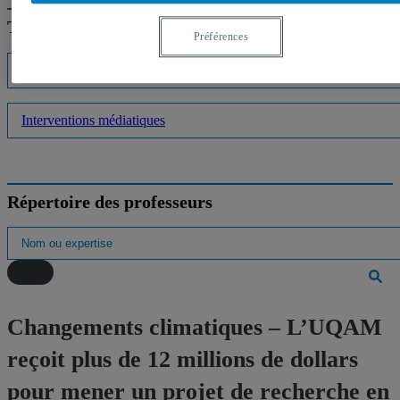
Trouver un expert
Préférences
Listes d'experts
Interventions médiatiques
Répertoire des professeurs
Changements climatiques – L’UQAM
reçoit plus de 12 millions de dollars
pour mener un projet de recherche en