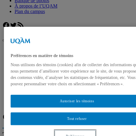
Banque de photos
À propos de l’UQAM
Plan du campus
Facebook
Twitter
Flux RSS
UQAM
Salle de presse
Préférences en matière de témoins
Une première au Québec: nouveaux programmes
Nous utilisons des témoins (cookies) afin de collecter des informations q
universitaires en ostéopathie offerts à l’UQAM
nous permettent d’améliorer votre expérience sur le site, de vous propos
Accueil
des contenus vidéo, d’analyser les statistiques de fréquentation, etc. Vous
Communiqués de presse
pouvez personnaliser votre choix en sélectionnant « Préférences ».
Autorisation de tournage
Banque de photos
À propos de l’UQAM
Autoriser les témoins
Plan du campus
Facebook
Twitter
Flux RSS
Tout refuser
Trouver un expert