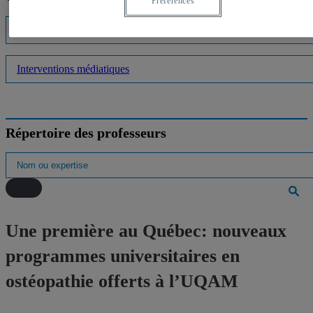
Préférences
Listes d'experts
Interventions médiatiques
Répertoire des professeurs
Une première au Québec: nouveaux
programmes universitaires en
ostéopathie offerts à l’UQAM