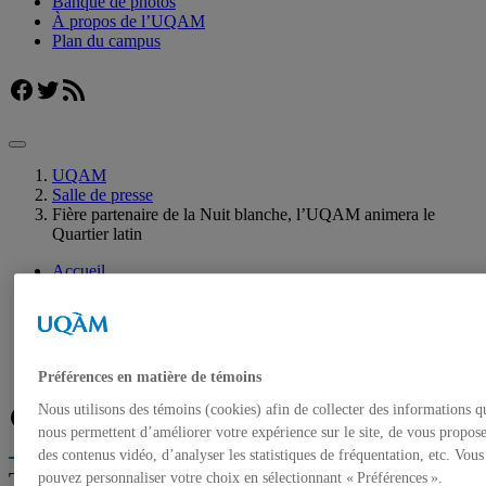
Banque de photos
À propos de l’UQAM
Plan du campus
Facebook
Twitter
Flux RSS
UQAM
Salle de presse
Fière partenaire de la Nuit blanche, l’UQAM animera le
Quartier latin
Accueil
Communiqués de presse
Autorisation de tournage
Banque de photos
À propos de l’UQAM
Plan du campus
Préférences en matière de témoins
Nous utilisons des témoins (cookies) afin de collecter des informations q
Facebook
Twitter
Flux RSS
nous permettent d’améliorer votre expérience sur le site, de vous propos
des contenus vidéo, d’analyser les statistiques de fréquentation, etc. Vous
Trouver un expert
pouvez personnaliser votre choix en sélectionnant « Préférences ».