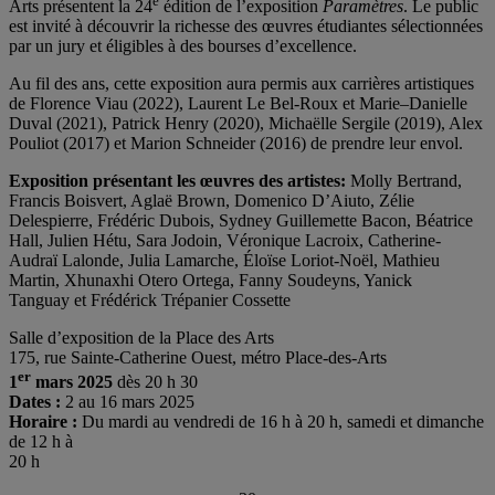
e
Arts présentent la 24
édition de l’exposition
Paramètres
. Le public
est invité à découvrir la richesse des œuvres étudiantes sélectionnées
par un jury et éligibles à des bourses d’excellence.
Au fil des ans, cette exposition aura permis aux carrières artistiques
de Florence Viau (2022), Laurent Le Bel-Roux et Marie–Danielle
Duval (2021), Patrick Henry (2020), Michaëlle Sergile (2019), Alex
Pouliot (2017) et Marion Schneider (2016) de prendre leur envol.
Exposition présentant les œuvres des artistes:
Molly Bertrand,
Francis Boisvert, Aglaë Brown, Domenico D’Aiuto, Zélie
Delespierre, Frédéric Dubois, Sydney Guillemette Bacon, Béatrice
Hall, Julien Hétu, Sara Jodoin, Véronique Lacroix, Catherine-
Audraï Lalonde, Julia Lamarche, Éloïse Loriot-Noël, Mathieu
Martin, Xhunaxhi Otero Ortega, Fanny Soudeyns, Yanick
Tanguay et Frédérick Trépanier Cossette
Salle d’exposition de la Place des Arts
175, rue Sainte-Catherine Ouest, métro Place-des-Arts
er
1
mars 2025
dès 20 h 30
Dates :
2 au 16 mars 2025
Horaire :
Du mardi au vendredi de 16 h à 20 h, samedi et dimanche
de 12 h à
20 h