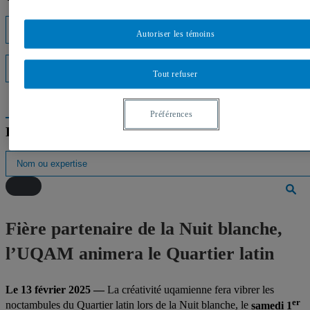
Listes d'experts
Autoriser les témoins
Interventions médiatiques
Tout refuser
Préférences
Répertoire des professeurs
Fière partenaire de la Nuit blanche,
l’UQAM animera le Quartier latin
Le 13 février 2025 —
La créativité uqamienne fera vibrer les
er
noctambules du Quartier latin lors de la Nuit blanche, le
samedi 1