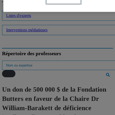
Trouver un expert
Listes d'experts
Interventions médiatiques
Répertoire des professeurs
Un don de 500 000 $ de la Fondation
Butters en faveur de la Chaire Dr
William-Barakett de déficience