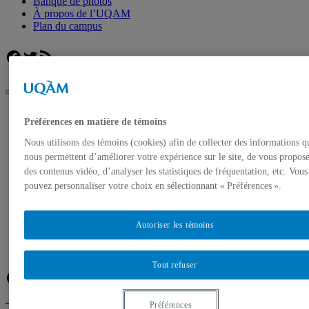
Banque de photos
À propos de l’UQAM
Plan du campus
Facebook
Twitter
Flux RSS
UQAM
Préférences en matière de témoins
Salle de presse
Un don de 500 000 $ de la Fondation Butters en faveur de la
Nous utilisons des témoins (cookies) afin de collecter des informations q
Chaire Dr William-Barakett de déficience intellectuelle et
nous permettent d’améliorer votre expérience sur le site, de vous propos
troubles du comportement de l’UQAM
des contenus vidéo, d’analyser les statistiques de fréquentation, etc. Vous
Accueil
pouvez personnaliser votre choix en sélectionnant « Préférences ».
Communiqués de presse
Autorisation de tournage
Banque de photos
Autoriser les témoins
À propos de l’UQAM
Plan du campus
Tout refuser
Facebook
Twitter
Flux RSS
Préférences