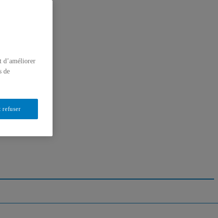
t d’améliorer
s de
 refuser