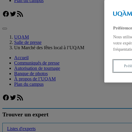
Plan du campus
Facebook
Twitter
Flux RSS
Préférence
UQAM
Nous utilis
Salle de presse
votre expér
Un Marché des fêtes local à l’UQAM
fréquentati
Accueil
Communiqués de presse
Préf
Autorisation de tournage
Banque de photos
À propos de l’UQAM
Plan du campus
Facebook
Twitter
Flux RSS
Trouver un expert
Listes d'experts