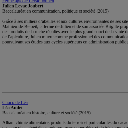
Ferme apicole Levac Joubert
Julien Levac Joubert
Baccalauréat en communication, politique et société (2015)
Grâce à ses milliers d’abeilles et aux cultures environnantes de ses sit
Mathieu-de-Beloeil, la ferme de Julien et de son associée Brigitte pro
des produits de la ruche récoltés avec le plus grand souci de la santé d
de l’apiculture, Julien œuvre comme professionnel des communication
poursuivant ses études aux cycles supérieurs en administration publiq
Choco de Léa
Léa Audet
Baccalauréat en histoire, culture et société (2015)
Alliant chimie alimentaire, produits du terroir et particularités du cac
des chocolats végétaliens uniques, écoresponsables et de très grande q