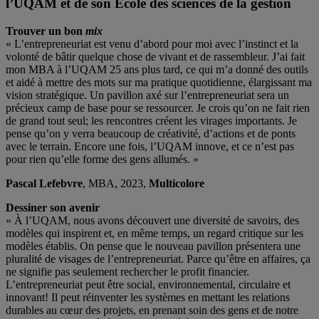
l’UQAM et de son École des sciences de la gestion
Trouver un bon
mix
« L’entrepreneuriat est venu d’abord pour moi avec l’instinct et la
volonté de bâtir quelque chose de vivant et de rassembleur. J’ai fait
mon MBA à l’UQAM 25 ans plus tard, ce qui m’a donné des outils
et aidé à mettre des mots sur ma pratique quotidienne, élargissant ma
vision stratégique. Un pavillon axé sur l’entrepreneuriat sera un
précieux camp de base pour se ressourcer. Je crois qu’on ne fait rien
de grand tout seul; les rencontres créent les virages importants. Je
pense qu’on y verra beaucoup de créativité, d’actions et de ponts
avec le terrain. Encore une fois, l’UQAM innove, et ce n’est pas
pour rien qu’elle forme des gens allumés. »
Pascal Lefebvre
, MBA, 2023,
Multicolore
Dessiner son avenir
« À l’UQAM, nous avons découvert une diversité de savoirs, des
modèles qui inspirent et, en même temps, un regard critique sur les
modèles établis. On pense que le nouveau pavillon présentera une
pluralité de visages de l’entrepreneuriat. Parce qu’être en affaires, ça
ne signifie pas seulement rechercher le profit financier.
L’entrepreneuriat peut être social, environnemental, circulaire et
innovant! Il peut réinventer les systèmes en mettant les relations
durables au cœur des projets, en prenant soin des gens et de notre