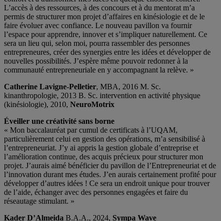
L’accès à des ressources, à des concours et à du mentorat m’a
permis de structurer mon projet d’affaires en kinésiologie et de le
faire évoluer avec confiance. Le nouveau pavillon va fournir
l’espace pour apprendre, innover et s’impliquer naturellement. Ce
sera un lieu qui, selon moi, pourra rassembler des personnes
entrepreneures, créer des synergies entre les idées et développer de
nouvelles possibilités. J’espère même pouvoir redonner à la
communauté entrepreneuriale en y accompagnant la relève. »
Catherine Lavigne-Pelletier
, MBA, 2016 M. Sc.
kinanthropologie, 2013 B. Sc. intervention en activité physique
(kinésiologie), 2010,
NeuroMotrix
Éveiller une créativité sans borne
« Mon baccalauréat par cumul de certificats à l’UQAM,
particulièrement celui en gestion des opérations, m’a sensibilisé à
l’entrepreneuriat. J’y ai appris la gestion globale d’entreprise et
l’amélioration continue, des acquis précieux pour structurer mon
projet. J’aurais aimé bénéficier du pavillon de l’Entrepreneuriat et de
l’innovation durant mes études. J’en aurais certainement profité pour
développer d’autres idées ! Ce sera un endroit unique pour trouver
de l’aide, échanger avec des personnes engagées et faire du
réseautage stimulant. »
Kader D’Almeida
B.A.A., 2024,
Sympa Wave