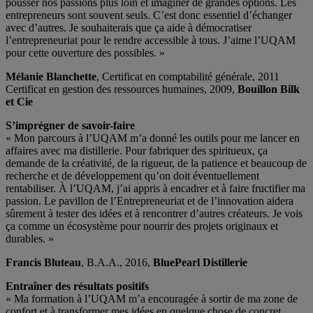
pousser nos passions plus loin et imaginer de grandes options. Les
entrepreneurs sont souvent seuls. C’est donc essentiel d’échanger
avec d’autres. Je souhaiterais que ça aide à démocratiser
l’entrepreneuriat pour le rendre accessible à tous. J’aime l’UQAM
pour cette ouverture des possibles. »
Mélanie Blanchette
, Certificat en comptabilité générale, 2011
Certificat en gestion des ressources humaines, 2009,
Bouillon Bilk
et Cie
S’imprégner de savoir-faire
« Mon parcours à l’UQAM m’a donné les outils pour me lancer en
affaires avec ma distillerie. Pour fabriquer des spiritueux, ça
demande de la créativité, de la rigueur, de la patience et beaucoup de
recherche et de développement qu’on doit éventuellement
rentabiliser. À l’UQAM, j’ai appris à encadrer et à faire fructifier ma
passion. Le pavillon de l’Entrepreneuriat et de l’innovation aidera
sûrement à tester des idées et à rencontrer d’autres créateurs. Je vois
ça comme un écosystème pour nourrir des projets originaux et
durables. »
Francis Bluteau
, B.A.A., 2016,
BluePearl Distillerie
Entraîner des résultats positifs
« Ma formation à l’UQAM m’a encouragée à sortir de ma zone de
confort et à transformer mes idées en quelque chose de concret.