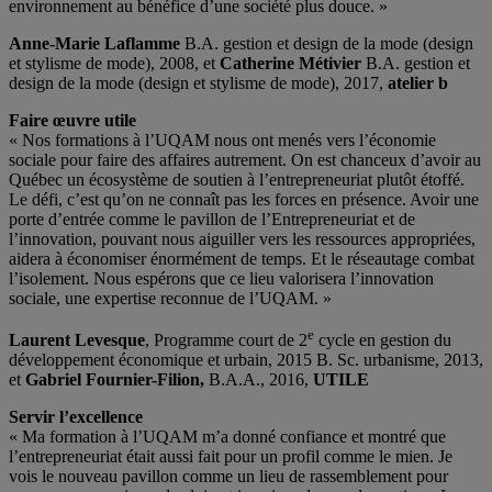
environnement au bénéfice d’une société plus douce. »
Anne-Marie Laflamme
B.A. gestion et design de la mode (design
et stylisme de mode), 2008, et
Catherine Métivier
B.A. gestion et
design de la mode (design et stylisme de mode), 2017,
atelier b
Faire œuvre utile
« Nos formations à l’UQAM nous ont menés vers l’économie
sociale pour faire des affaires autrement. On est chanceux d’avoir au
Québec un écosystème de soutien à l’entrepreneuriat plutôt étoffé.
Le défi, c’est qu’on ne connaît pas les forces en présence. Avoir une
porte d’entrée comme le pavillon de l’Entrepreneuriat et de
l’innovation, pouvant nous aiguiller vers les ressources appropriées,
aidera à économiser énormément de temps. Et le réseautage combat
l’isolement. Nous espérons que ce lieu valorisera l’innovation
sociale, une expertise reconnue de l’UQAM. »
e
Laurent Levesque
, Programme court de 2
cycle en gestion du
développement économique et urbain, 2015 B. Sc. urbanisme, 2013,
et
Gabriel Fournier-Filion,
B.A.A., 2016,
UTILE
Servir l’excellence
« Ma formation à l’UQAM m’a donné confiance et montré que
l’entrepreneuriat était aussi fait pour un profil comme le mien. Je
vois le nouveau pavillon comme un lieu de rassemblement pour