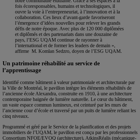
notre communauté étudiante. Grâce à ses espaces à la
fois écoresponsables, humains et technologiques, il
ouvre la voie à l’entrepreneuriat, à l’innovation et à la
collaboration. Ces lieux d’avant-garde favoriseront
l’émergence d’idées nouvelles pour relever les grands
défis de notre époque. Avec plus de 120 000 diplômées
et diplômés et des partenariats dans une douzaine de
pays, l’ESG UQAM continue de rayonner à
l’international et de former les leaders de demain »,
affirme M. Komlan Sedzro, doyen de l’ESG UQAM.
Un patrimoine réhabilité au service de
l’apprentissage
Identifié comme bâtiment à valeur patrimoniale et architecturale par
la Ville de Montréal, le pavillon intègre les éléments réhabilités de
l’ancienne école Alexandra, construite en 1910, à une architecture
contemporaine baignée de lumière naturelle. Le cœur du bâtiment,
un vaste espace commun lumineux, est ceinturé par les murs de
l’ancienne cour d’école et traversé par un puits de lumière reliant les
cinq niveaux.
Programmé et géré par le Service de la planification et des projets
immobiliers de l’UQAM, le pavillon est conçu par les professionnels
Consortium NFOE/EVOQ (architecture), AtkinsRéalis (mécanique-