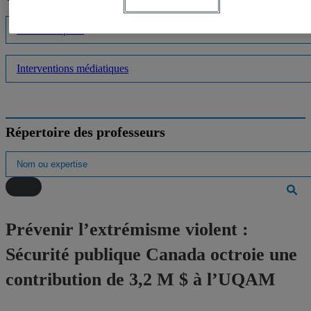
Listes d'experts
Interventions médiatiques
Répertoire des professeurs
Prévenir l’extrémisme violent :
Sécurité publique Canada octroie une
contribution de 3,2 M $ à l’UQAM