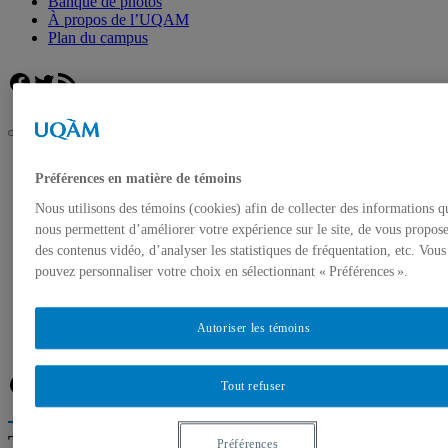
Banque de photos
À propos de l’UQAM
Plan du campus
Facebook
Twitter
Flux RSS
UQAM
Préférences en matière de témoins
Salle de presse
Prévenir l’extrémisme violent : Sécurité publique Canada
Nous utilisons des témoins (cookies) afin de collecter des informations q
octroie une contribution de 3,2 M $ à l’UQAM
nous permettent d’améliorer votre expérience sur le site, de vous propos
Accueil
des contenus vidéo, d’analyser les statistiques de fréquentation, etc. Vous
Communiqués de presse
pouvez personnaliser votre choix en sélectionnant « Préférences ».
Autorisation de tournage
Banque de photos
À propos de l’UQAM
Autoriser les témoins
Plan du campus
Facebook
Twitter
Flux RSS
Tout refuser
Trouver un expert
Préférences