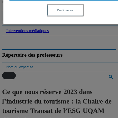
Trouver un expert
Préférences
Listes d'experts
Interventions médiatiques
Répertoire des professeurs
Ce que nous réserve 2023 dans
l’industrie du tourisme : la Chaire de
tourisme Transat de l’ESG UQAM