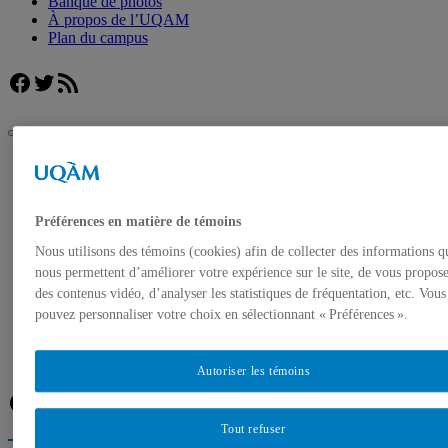
Banque de photos
À propos de l’UQAM
Plan du campus
Facebook
Twitter
Flux RSS
UQAM
Salle de presse
Ce que nous réserve 2023 dans l’industrie du tourisme : la
Chaire de tourisme Transat de l’ESG UQAM dévoile les
Préférences en matière de témoins
grandes tendances
Nous utilisons des témoins (cookies) afin de collecter des informations q
Accueil
nous permettent d’améliorer votre expérience sur le site, de vous propos
Communiqués de presse
des contenus vidéo, d’analyser les statistiques de fréquentation, etc. Vous
Autorisation de tournage
pouvez personnaliser votre choix en sélectionnant « Préférences ».
Banque de photos
À propos de l’UQAM
Plan du campus
Autoriser les témoins
Facebook
Twitter
Flux RSS
Tout refuser