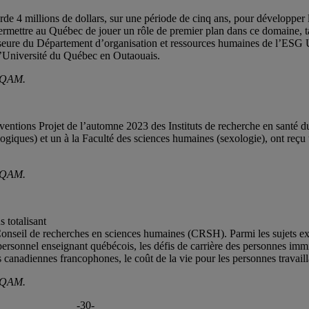
e 4 millions de dollars, sur une période de cinq ans, pour développer
 à permettre au Québec de jouer un rôle de premier plan dans ce domaine
rofesseure du Département d’organisation et ressources humaines de l’E
 l’Université du Québec en Outaouais.
 UQAM.
ventions Projet de l’automne 2023 des Instituts de recherche en santé d
ologiques) et un à la Faculté des sciences humaines (sexologie), ont reçu
 UQAM.
 totalisant
seil de recherches en sciences humaines (CRSH). Parmi les sujets exp
u personnel enseignant québécois, les défis de carrière des personnes 
canadiennes francophones, le coût de la vie pour les personnes travailla
 UQAM.
-30-