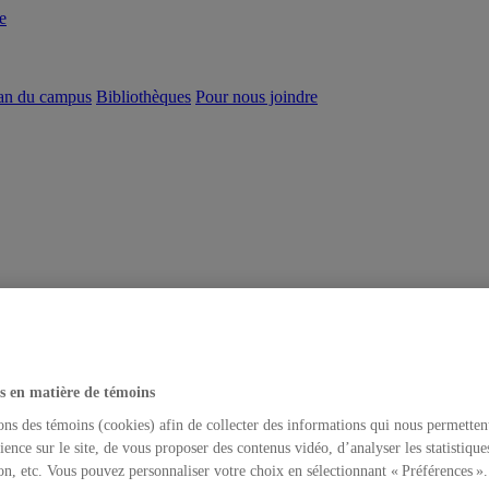
e
an du campus
Bibliothèques
Pour nous joindre
s en matière de témoins
ons des témoins (cookies) afin de collecter des informations qui nous permetten
ience sur le site, de vous proposer des contenus vidéo, d’analyser les statistique
on, etc. Vous pouvez personnaliser votre choix en sélectionnant « Préférences ».