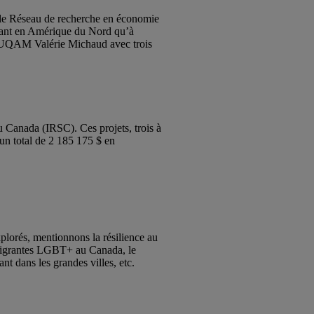
 le Réseau de recherche en économie
, tant en Amérique du Nord qu’à
SG UQAM Valérie Michaud avec trois
u Canada (IRSC). Ces projets, trois à
 un total de 2 185 175 $ en
lorés, mentionnons la résilience au
immigrantes LGBT+ au Canada, le
nt dans les grandes villes, etc.