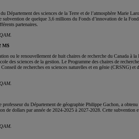
s du Département des sciences de la Terre et de l’atmosphère Marie Laro
une subvention de quelque 3,6 millions du Fonds d’innovation de la Fon
férents partenaires.
 UQAM.
,2 M$
ion ou le renouvellement de huit chaires de recherche du Canada à la Fa
l’École des sciences de la gestion. Le Programme des chaires de recherche
onseil de recherches en sciences naturelles et en génie (CRSNG) et de
 UQAM.
le professeur du Département de géographie Philippe Gachon, a obtenu
llion de dollars par année de 2024-2025 à 2027-2028. Cette subvention e
 UQAM.