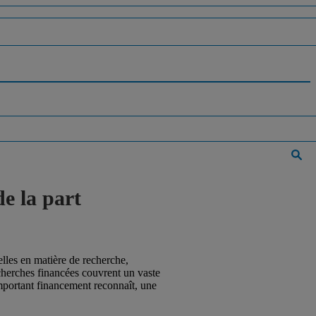
e la part
lles en matière de recherche,
echerches financées couvrent un vaste
 important financement reconnaît, une