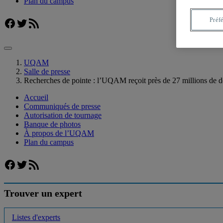
Plan du campus
Facebook
Twitter
Flux RSS
Préf
UQAM
Salle de presse
Recherches de pointe : l’UQAM reçoit près de 27 millions de do
Accueil
Communiqués de presse
Autorisation de tournage
Banque de photos
À propos de l’UQAM
Plan du campus
Facebook
Twitter
Flux RSS
Trouver un expert
Listes d'experts