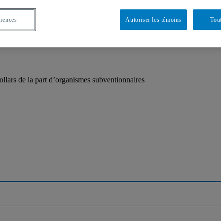
érences
Autoriser les témoins
Tout
llars de la part d’organismes subventionnaires