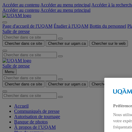
Accéder au contenu
Accéder au menu principal
Accéder à la recherch
Accéder au contenu
Accéder au menu principal
Page d'accueil de l'UQAM
Étudier à l'UQAM
Bottin du personnel
Pl
Salle de presse
Chercher dans ce site
Chercher sur uqam.ca
Chercher sur le web
Salle de presse
Menu
Chercher dans ce site
Chercher sur uqam.ca
Chercher sur le web
Accueil
Préférence
Communiqués de presse
Nous utilis
Autorisation de tournage
votre expér
Banque de photos
À propos de l’UQAM
fréquentati