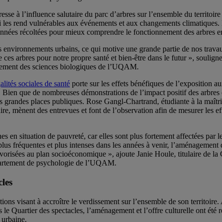
resse à l’influence salutaire du parc d’arbres sur l’ensemble du territoire 
 qui les rend vulnérables aux événements et aux changements climatiques
onnées récoltées pour mieux comprendre le fonctionnement des arbres en 
les environnements urbains, ce qui motive une grande partie de nos trava
ces arbres pour notre propre santé et bien-être dans le futur », souligne 
artement des sciences biologiques de l’UQAM.
lités sociales de santé
porte sur les effets bénéfiques de l’exposition 
le. Bien que de nombreuses démonstrations de l’impact positif des arbres
e des grandes places publiques. Rose Gangl-Chartrand, étudiante à la maît
 mènent des entrevues et font de l’observation afin de mesurer les effet
es en situation de pauvreté, car elles sont plus fortement affectées par l
lus fréquentes et plus intenses dans les années à venir, l’aménagement 
avorisées au plan socioéconomique », ajoute Janie Houle, titulaire de la 
Département de psychologie de l’UQAM.
cles
ions visant à accroître le verdissement sur l’ensemble de son territoire.
 le Quartier des spectacles, l’aménagement et l’offre culturelle ont été r
 urbaine.