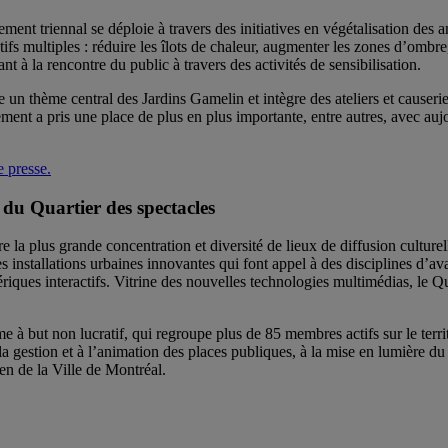
ment triennal se déploie à travers des initiatives en végétalisation de
fs multiples : réduire les îlots de chaleur, augmenter les zones d’ombre, 
t à la rencontre du public à travers des activités de sensibilisation.
e un thème central des Jardins Gamelin et intègre des ateliers et causeri
ement a pris une place de plus en plus importante, entre autres, avec auj
e presse.
 du Quartier des spectacles
re la plus grande concentration et diversité de lieux de diffusion cultur
 installations urbaines innovantes qui font appel à des disciplines d’
iques interactifs. Vitrine des nouvelles technologies multimédias, le Qu
 à but non lucratif, qui regroupe plus de 85 membres actifs sur le territo
la gestion et à l’animation des places publiques, à la mise en lumière du 
ien de la Ville de Montréal.