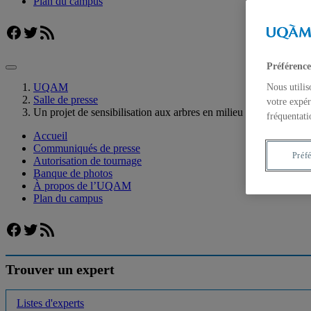
Plan du campus
Facebook
Twitter
Flux RSS
Préférence
UQAM
Nous utilis
Salle de presse
votre expér
Un projet de sensibilisation aux arbres en milieu urbain mené p
fréquentati
Accueil
Communiqués de presse
Préf
Autorisation de tournage
Banque de photos
À propos de l’UQAM
Plan du campus
Facebook
Twitter
Flux RSS
Trouver un expert
Listes d'experts