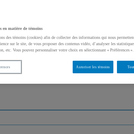
s en matière de témoins
ons des témoins (cookies) afin de collecter des informations qui nous permetten
ience sur le site, de vous proposer des contenus vidéo, d’analyser les statistique
ar le Partenariat du Quartier des spectacles et l’UQAM
on, etc. Vous pouvez personnaliser votre choix en sélectionnant « Préférences ».
érences
Autoriser les témoins
Tout