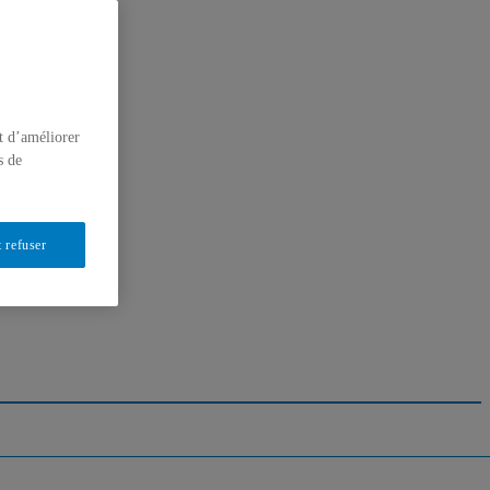
t d’améliorer
s de
 refuser