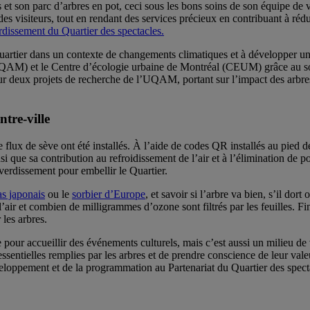
 et son parc d’arbres en pot, ceci sous les bons soins de son équipe de 
s visiteurs, tout en rendant des services précieux en contribuant à rédui
rdissement du Quartier des spectacles.
Quartier dans un contexte de changements climatiques et à développer une 
QAM) et le Centre d’écologie urbaine de Montréal (CEUM) grâce au sou
r deux projets de recherche de l’UQAM, portant sur l’impact des arbres 
ntre-ville
flux de sève ont été installés. À l’aide de codes QR installés au pied de
nsi que sa contribution au refroidissement de l’air et à l’élimination de
 verdissement pour embellir le Quartier.
las japonais
ou le
sorbier d’Europe
, et savoir si l’arbre va bien, s’il dort
l’air et combien de milligrammes d’ozone sont filtrés par les feuilles. Fin
les arbres.
our accueillir des événements culturels, mais c’est aussi un milieu de 
essentielles remplies par les arbres et de prendre conscience de leur val
eloppement et de la programmation au Partenariat du Quartier des spect