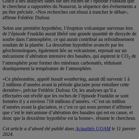
Grâce à des analyses faites sur des roches de l’épisode Franklin que
le chercheur a rapportées du Nunavut, la séquence des événements a
pu être précisée. «Nos recherches ont réussi à trancher le débat»,
affirme Frédéric Dufour.
Selon une première hypothèse, l’éruption volcanique survenue lors
de l’épisode Franklin aurait libéré une grande quantité de dioxyde de
soufre dans l’atmosphère, ce qui aurait contribué au refroidissement
soudain de la planète. La deuxième hypothèse avancée par les
géochronologues, également liée au volcanisme, reposait sur un
mécanisme d’altération intensive des basaltes, qui aspirent le CO
de
2
l’atmosphère pour former des minéraux carbonatés, réduisant
drastiquement la température de l’atmosphère.
«Ce phénomène, appelé
basalt weathering
, aurait dû survenir 1 à
2 millions d’années avant la période glaciaire pour entraîner cette
dernière», précise Frédéric Dufour. Or, les analyses qu’il a
effectuées ont révélé que les roches de l’épisode Franklin se sont
formées il y a environ 718 millions d’années. «C’est un million
d’années avant la glaciation, et c’est ce qui nous permet d’affirmer
que c’est le mécanisme d’altération des basaltes qui est en cause, et
donc que la deuxième hypothèse est la bonne», résume le chercheur.
Cet article a d’abord été publié dans
Actualités UQAM
le 11 janvier
2024.