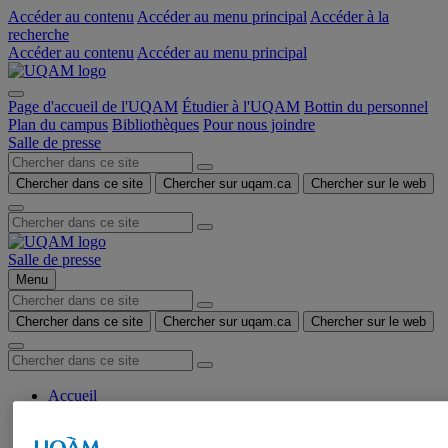
Accéder au contenu
Accéder au menu principal
Accéder à la
recherche
Accéder au contenu
Accéder au menu principal
Page d'accueil de l'UQAM
Étudier à l'UQAM
Bottin du personnel
Plan du campus
Bibliothèques
Pour nous joindre
Salle de presse
Chercher dans ce site
Chercher sur uqam.ca
Chercher sur le web
Salle de presse
Menu
Chercher dans ce site
Chercher sur uqam.ca
Chercher sur le web
Accueil
Communiqués de presse
Autorisation de tournage