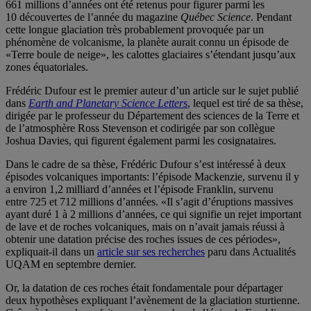
661 millions d’années ont été retenus pour figurer parmi les
10 découvertes de l’année du magazine
Québec Science
. Pendant
cette longue glaciation très probablement provoquée par un
phénomène de volcanisme, la planète aurait connu un épisode de
«Terre boule de neige», les calottes glaciaires s’étendant jusqu’aux
zones équatoriales.
Frédéric Dufour est le premier auteur d’un article sur le sujet publié
dans
Earth and Planetary Science Letters
, lequel est tiré de sa thèse,
dirigée par le professeur du Département des sciences de la Terre et
de l’atmosphère Ross Stevenson et codirigée par son collègue
Joshua Davies, qui figurent également parmi les cosignataires.
Dans le cadre de sa thèse, Frédéric Dufour s’est intéressé à deux
épisodes volcaniques importants: l’épisode Mackenzie, survenu il y
a environ 1,2 milliard d’années et l’épisode Franklin, survenu
entre 725 et 712 millions d’années. «Il s’agit d’éruptions massives
ayant duré 1 à 2 millions d’années, ce qui signifie un rejet important
de lave et de roches volcaniques, mais on n’avait jamais réussi à
obtenir une datation précise des roches issues de ces périodes»,
expliquait-il dans un
article sur ses recherches
paru dans Actualités
UQAM en septembre dernier.
Or, la datation de ces roches était fondamentale pour départager
deux hypothèses expliquant l’avènement de la glaciation sturtienne.