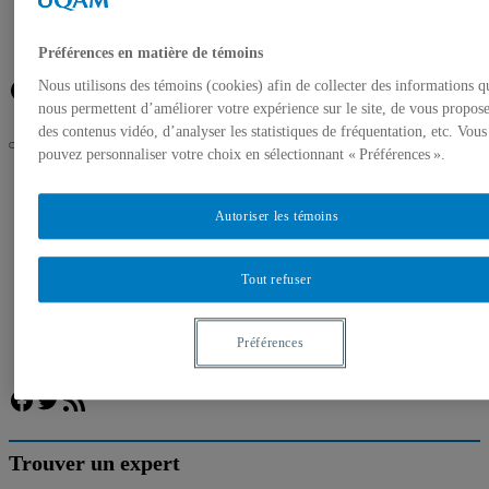
Banque de photos
À propos de l’UQAM
Plan du campus
Préférences en matière de témoins
Facebook
Twitter
Flux RSS
Nous utilisons des témoins (cookies) afin de collecter des informations q
nous permettent d’améliorer votre expérience sur le site, de vous propos
des contenus vidéo, d’analyser les statistiques de fréquentation, etc. Vous
pouvez personnaliser votre choix en sélectionnant « Préférences ».
UQAM
Salle de presse
L’UQAM au palmarès de Québec Science
Autoriser les témoins
Accueil
Communiqués de presse
Tout refuser
Autorisation de tournage
Banque de photos
À propos de l’UQAM
Préférences
Plan du campus
Facebook
Twitter
Flux RSS
Trouver un expert