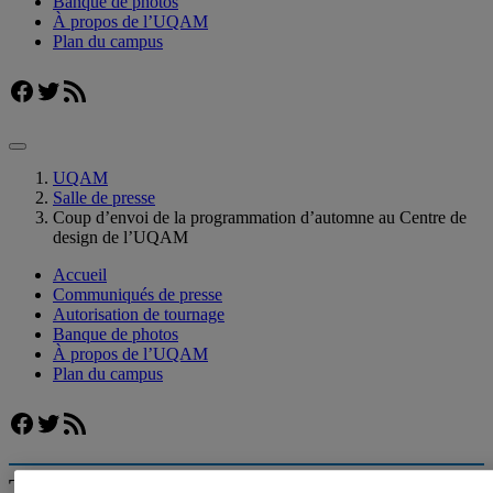
Banque de photos
À propos de l’UQAM
Plan du campus
Facebook
Twitter
Flux RSS
UQAM
Salle de presse
Coup d’envoi de la programmation d’automne au Centre de
design de l’UQAM
Accueil
Communiqués de presse
Autorisation de tournage
Banque de photos
À propos de l’UQAM
Plan du campus
Facebook
Twitter
Flux RSS
Trouver un expert