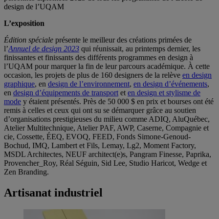
design de l’UQAM
L’exposition
Édition spéciale
présente le meilleur des créations primées de
l’
Annuel de design 2023
qui réunissait, au printemps dernier, les
finissantes et finissants des différents programmes en design à
l’UQAM pour marquer la fin de leur parcours académique. À cette
occasion, les projets de plus de 160 designers de la relève
en design
graphique
, en
design de l’environnement
,
en design d’événements
,
en
design d’équipements de transport
et
en design et stylisme de
mode
y étaient présentés. Près de 50 000 $ en prix et bourses ont été
remis à celles et ceux qui ont su se démarquer grâce au soutien
d’organisations prestigieuses du milieu comme ADIQ, AluQuébec,
Atelier Multitechnique, Atelier PAF, AWP, Caserne, Compagnie et
cie, Cossette, ÉEQ, EVOQ, FEED, Fonds Simone-Genoud-
Bochud, IMQ, Lambert et Fils, Lemay, Lg2, Moment Factory,
MSDL Architectes, NEUF architect(e)s, Pangram Finesse, Paprika,
Provencher_Roy, Réal Séguin, Sid Lee, Studio Haricot, Wedge et
Zen Branding.
Artisanat industriel