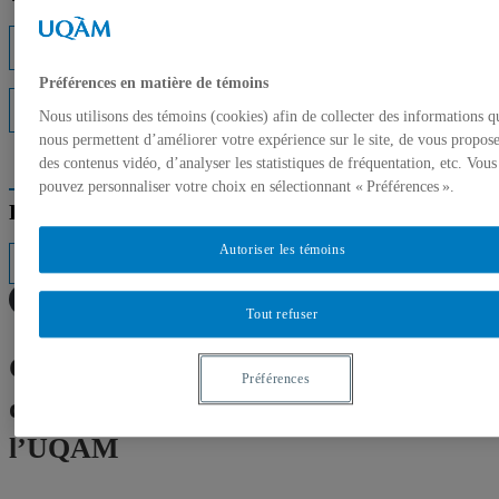
Listes d'experts
Préférences en matière de témoins
Interventions médiatiques
Nous utilisons des témoins (cookies) afin de collecter des informations q
nous permettent d’améliorer votre expérience sur le site, de vous propos
des contenus vidéo, d’analyser les statistiques de fréquentation, etc. Vous
pouvez personnaliser votre choix en sélectionnant « Préférences ».
Répertoire des professeurs
Autoriser les témoins
Tout refuser
Coup d’envoi de la programmation
Préférences
d’automne au Centre de design de
l’UQAM