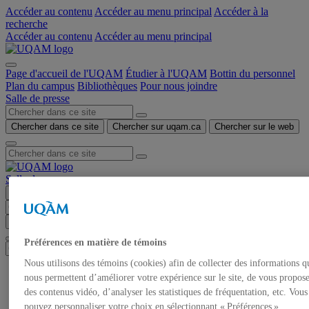
Accéder au contenu
Accéder au menu principal
Accéder à la
recherche
Accéder au contenu
Accéder au menu principal
Page d'accueil de l'UQAM
Étudier à l'UQAM
Bottin du personnel
Plan du campus
Bibliothèques
Pour nous joindre
Salle de presse
Chercher dans ce site
Chercher sur uqam.ca
Chercher sur le web
Salle de presse
Menu
Chercher dans ce site
Chercher sur uqam.ca
Chercher sur le web
Préférences en matière de témoins
Nous utilisons des témoins (cookies) afin de collecter des informations q
Accueil
nous permettent d’améliorer votre expérience sur le site, de vous propos
Communiqués de presse
des contenus vidéo, d’analyser les statistiques de fréquentation, etc. Vous
Autorisation de tournage
pouvez personnaliser votre choix en sélectionnant « Préférences ».