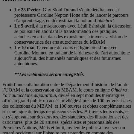
Le 23 février
, Guy Sioui Durand s’entretiendra avec la
professeure Caroline Nepton Hotte afin de lancer le parcours
d’apprentissage, en démystifiant la notion d’
ohtehra’.
Le 5 avril
, à la mi-parcours avec Léuli Eshrāghi, la discussion
se poursuit en abordant la transformation des pratiques
actuelles en art et dans les expositions, à travers sa vision de
conservateurice des arts autochtones du MBAM
Le 10 mai
, l’aventure du cours en ligne prend fin avec
Caroline Monnet, en traitant de la richesse de l’art autochtone
aujourd’hui, des humanités numériques et des futurismes
autochtones.
**Les webinaires seront enregistrés.
Fruit d’une collaboration entre le Département d’histoire de l’art de
l’UQAM et la conservation du MBAM, le cours en ligne
Ohtehra’,
l’art autochtone aujourd’hui
, divisé en sept modules thématiques,
offre au grand public un accès privilégié à près de 100 œuvres issues
des collections du MBAM, et 100 œuvres et objets complémentaires
sur une ligne du temps de plusieurs siècles. À travers leurs récits, et
en s’appuyant sur des œuvres, des statuettes, des illustrations et des
caricatures, plus de 20 artistes, spécialistes et personnalités des
Premières Nations, Métis et Inuit, invitent le public à inverser son
regard occidental sur l’histoire pour prendre en compte des