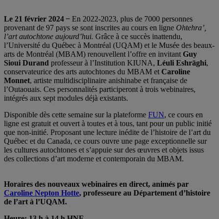
Le 21 février 2024 ̶
En 2022-2023, plus de 7000 personnes
provenant de 97 pays se sont inscrites au cours en ligne
Ohtehra’,
l’art autochtone aujourd’hui.
Grâce à ce succès inattendu,
l’Université du Québec à Montréal (UQAM) et le Musée des beaux-
arts de Montréal (MBAM) renouvellent l’offre en invitant
Guy
Sioui Durand
professeur à l’Institution KIUNA,
Léuli Eshrāghi
,
conservateurice des arts autochtones du MBAM et
Caroline
Monnet
, artiste multidisciplinaire anishinabe et française de
l’Outaouais. Ces personnalités participeront à trois webinaires,
intégrés aux sept modules déjà existants.
Disponible dès cette semaine sur la plateforme
FUN
, ce cours en
ligne est gratuit et ouvert à toutes et à tous, tant pour un public initié
que non-initié. Proposant une lecture inédite de l’histoire de l’art du
Québec et du Canada, ce cours ouvre une page exceptionnelle sur
les cultures autochtones et s’appuie sur des œuvres et objets issus
des collections d’art moderne et contemporain du MBAM.
Horaires des nouveaux webinaires en direct, animés par
Caroline Nepton Hotte
, professeure au Département d’histoire
de l’art à l’UQAM.
Heure: 13 h à 14 h HNE