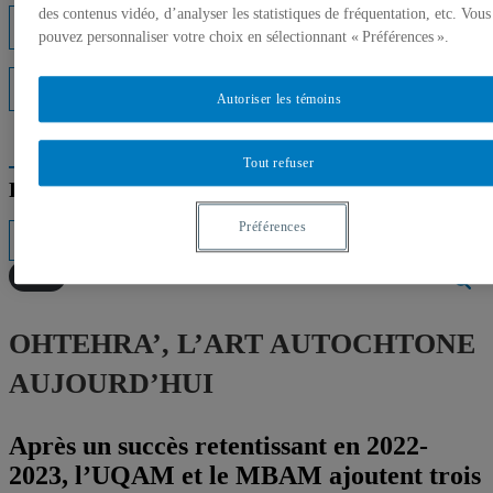
des contenus vidéo, d’analyser les statistiques de fréquentation, etc. Vous
Listes d'experts
pouvez personnaliser votre choix en sélectionnant « Préférences ».
Interventions médiatiques
Autoriser les témoins
Tout refuser
Répertoire des professeurs
Préférences
OHTEHRA’, L’ART AUTOCHTONE
AUJOURD’HUI
Après un succès retentissant en 2022-
2023, l’UQAM et le MBAM ajoutent trois