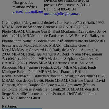
Division des relations avec la
Chargées des
presse et événements spéciaux
relations médias
Cell. : 514 895-0134
presse@mbamtl.org
meunier.julie@uqam.ca
Crédits photo (de gauche à droite) : Carl Beam,
Flux
(détail), 1996.
MBAM, don de Stéphane Cauchies. © CARCC (2022).
Photo MBAM, Christine Guest | Kent Monkman,
Les castors du roi
(détail),2011, MBAM, don de l’artiste et de W. Bruce C. Bailey en
e
l’honneur de Nathalie Bondil et du 150
anniversaire du Musée des
beaux‑arts de Montréal. Photo MBAM, Christine Guest |
Meryl McMaster,
Ancestral 14
(détail), de la série « Ancestral »,
2009. MBAM, achat, legs Margaret A. Reid | Nadia Myre,
Indian
Act
(détail),2000-2002. MBAM, don de Stéphane Cauchies. ©
CARCC (2022). Photo MBAM, Christine Guest | Shuvinai
Ashoona,
Mère heureuse
(détail), 2013. MBAM, achat, fonds
Monique Parent. Photo MBAM, Jean-François Brière |
Norval Morrisseau,
Chaman et apprenti
(détail),fin des années 1970.
MBAM, don de Rya Levitt. Photo MBAM, Christine Guest | David
Garneau,
Not to Confuse Politeness with Agreement
[Ne pas
confondre politesse et entente] (détail),2013. MBAM, don de J.
Serge Sasseville à la mémoire de François Dell’Aniello. Photo
MBAM, Christine Guest.
Partagez