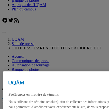
Banque de photos
À propos de l’UQAM
Plan du campus
Facebook
Twitter
Flux RSS
UQAM
Salle de presse
OHTEHRA’, L’ART AUTOCHTONE AUJOURD’HUI
Accueil
Communiqués de presse
Autorisation de tournage
Banque de photos
À propos de l’UQAM
Plan du campus
Facebook
Twitter
Flux RSS
Préférences en matière de témoins
Nous utilisons des témoins (cookies) afin de collecter des informations q
Trouver un expert
nous permettent d’améliorer votre expérience sur le site, de vous propos