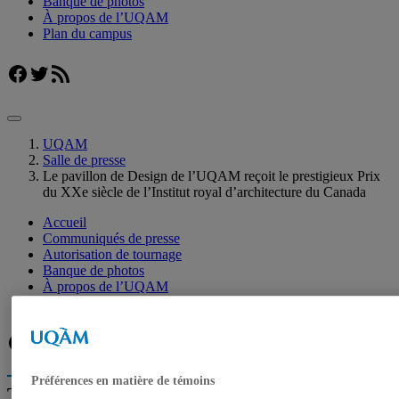
Banque de photos
À propos de l’UQAM
Plan du campus
Facebook
Twitter
Flux RSS
UQAM
Salle de presse
Le pavillon de Design de l’UQAM reçoit le prestigieux Prix
du XXe siècle de l’Institut royal d’architecture du Canada
Accueil
Communiqués de presse
Autorisation de tournage
Banque de photos
À propos de l’UQAM
Plan du campus
Facebook
Twitter
Flux RSS
Préférences en matière de témoins
Trouver un expert