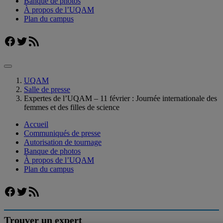
Banque de photos
À propos de l’UQAM
Plan du campus
Facebook
Twitter
Flux RSS
UQAM
Salle de presse
Expertes de l’UQAM – 11 février : Journée internationale des
femmes et des filles de science
Accueil
Communiqués de presse
Autorisation de tournage
Banque de photos
À propos de l’UQAM
Plan du campus
Facebook
Twitter
Flux RSS
Trouver un expert