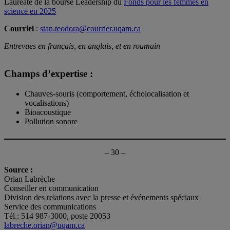
Lauréate de la bourse Leadership du
Fonds pour les femmes en
science en 2025
Courriel
:
stan.teodora@courrier.uqam.ca
Entrevues en français, en anglais, et en roumain
Champs d’expertise :
Chauves-souris (comportement, écholocalisation et
vocalisations)
Bioacoustique
Pollution sonore
– 30 –
Source :
Orian Labrèche
Conseiller en communication
Division des relations avec la presse et événements spéciaux
Service des communications
Tél.: 514 987-3000, poste 20053
labreche.orian@uqam.ca