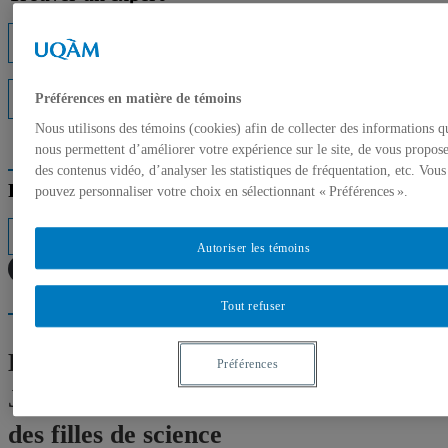
Listes d'experts
Interventions médiatiques
Préférences en matière de témoins
Nous utilisons des témoins (cookies) afin de collecter des informations q
nous permettent d’améliorer votre expérience sur le site, de vous propos
des contenus vidéo, d’analyser les statistiques de fréquentation, etc. Vous
Répertoire des professeurs
pouvez personnaliser votre choix en sélectionnant « Préférences ».
Autoriser les témoins
Tout refuser
Expertes de l’UQAM – 11 février :
Préférences
Journée internationale des femmes et
des filles de science