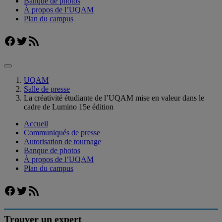
Banque de photos
À propos de l’UQAM
Plan du campus
Facebook
Twitter
Flux RSS
UQAM
Salle de presse
La créativité étudiante de l’UQAM mise en valeur dans le
cadre de Lumino 15e édition
Accueil
Communiqués de presse
Autorisation de tournage
Banque de photos
À propos de l’UQAM
Plan du campus
Facebook
Twitter
Flux RSS
Trouver un expert