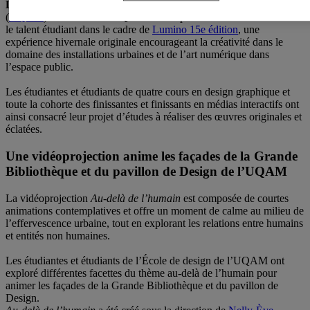
Le 21 janvier 2025 ─
L’Université du Québec à Montréal
(
UQAM
) et le Partenariat Quartier des spectacles mettent en lumière
le talent étudiant dans le cadre de
Lumino 15e édition
, une
expérience hivernale originale encourageant la créativité dans le
domaine des installations urbaines et de l’art numérique dans
l’espace public.
Les étudiantes et étudiants de quatre cours en design graphique et
toute la cohorte des finissantes et finissants en médias interactifs ont
ainsi consacré leur projet d’études à réaliser des œuvres originales et
éclatées.
Une vidéoprojection anime les façades de la Grande
Bibliothèque et du pavillon de Design de l’UQAM
La vidéoprojection
Au-delà de l’humain
est composée de courtes
animations contemplatives et offre un moment de calme au milieu de
l’effervescence urbaine, tout en explorant les relations entre humains
et entités non humaines.
Les étudiantes et étudiants de l’École de design de l’UQAM ont
exploré différentes facettes du thème au-delà de l’humain pour
animer les façades de la Grande Bibliothèque et du pavillon de
Design.