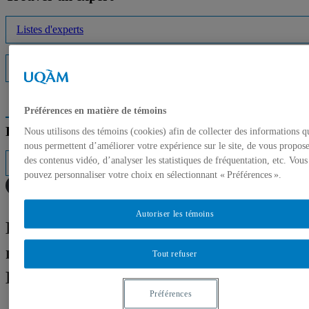
Listes d'experts
Interventions médiatiques
Préférences en matière de témoins
Répertoire des professeurs
Nous utilisons des témoins (cookies) afin de collecter des informations q
nous permettent d’améliorer votre expérience sur le site, de vous propos
des contenus vidéo, d’analyser les statistiques de fréquentation, etc. Vous
pouvez personnaliser votre choix en sélectionnant « Préférences ».
Autoriser les témoins
La créativité étudiante de l’UQAM
mise en valeur dans le cadre de
Tout refuser
Lumino 15e édition
Préférences