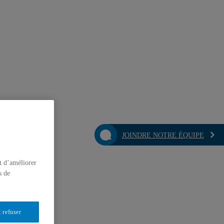
JOINDRE NOTRE ÉQUIPE
t d’améliorer
s de
 refuser