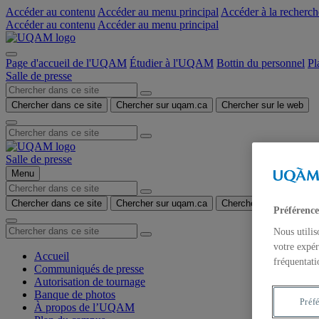
Accéder au contenu
Accéder au menu principal
Accéder à la recherch
Accéder au contenu
Accéder au menu principal
Page d'accueil de l'UQAM
Étudier à l'UQAM
Bottin du personnel
Pl
Salle de presse
Chercher dans ce site
Chercher sur uqam.ca
Chercher sur le web
Salle de presse
Menu
Chercher dans ce site
Chercher sur uqam.ca
Chercher sur le web
Préférence
Nous utilis
votre expér
Accueil
fréquentati
Communiqués de presse
Autorisation de tournage
Banque de photos
Préf
À propos de l’UQAM