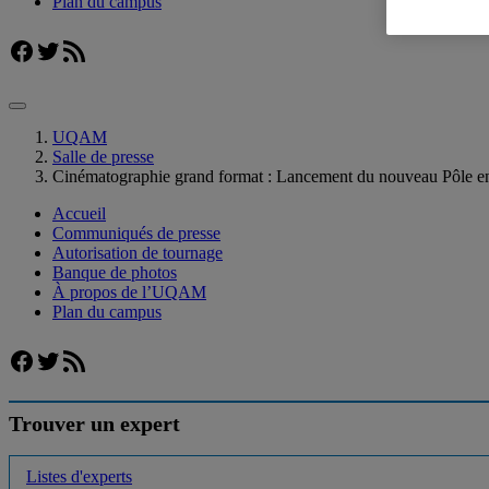
Plan du campus
Facebook
Twitter
Flux RSS
UQAM
Salle de presse
Cinématographie grand format : Lancement du nouveau Pôle en 
Accueil
Communiqués de presse
Autorisation de tournage
Banque de photos
À propos de l’UQAM
Plan du campus
Facebook
Twitter
Flux RSS
Trouver un expert
Listes d'experts