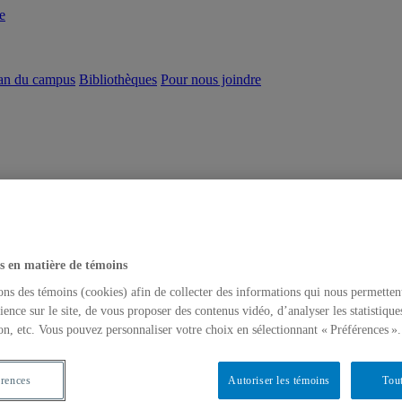
e
an du campus
Bibliothèques
Pour nous joindre
s en matière de témoins
ons des témoins (cookies) afin de collecter des informations qui nous permetten
ience sur le site, de vous proposer des contenus vidéo, d’analyser les statistique
on, etc. Vous pouvez personnaliser votre choix en sélectionnant « Préférences ».
érences
Autoriser les témoins
Tout