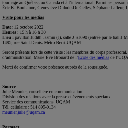
tournage au Québec, au Canada et à l’international. Parmi les personn
Éric K. Boulianne, Geneviève Dulude-De Celles, Stéphane Lafleur, L
Visite pour les médias
Date:
12 octobre 2022
Heures :
15 h à 16 h 30
Lieu :
pavillon Judith-Jasmin (J), salle J-S1690 (entrée par le hall J
1495, rue Saint-Denis. Métro Berri-UQAM
Seront présents lors de cette visite : les membres du corps professoral
d’administration, Marie-Ève Brouard de l’
École des médias
de l’UQ
Merci de confirmer votre présence auprès de la soussignée.
Source
Julie Meunier, conseillère en communication
Division des relations avec la presse et événements spéciaux
Service des communications, UQAM
Tél. cellulaire : 514 895-0134
meunier.julie@uqam.ca
Partagez