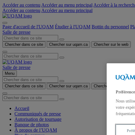
Accéder au contenu
Accéder au menu principal
Accéder à la recherch
Accéder au contenu
Accéder au menu principal
Page d'accueil de l'UQAM
Étudier à l'UQAM
Bottin du personnel
Pl
Salle de presse
Chercher dans ce site
Chercher sur uqam.ca
Chercher sur le web
Salle de presse
Menu
Chercher dans ce site
Chercher sur uqam.ca
Chercher sur le web
Préférence
Nous utilis
votre expér
Accueil
Communiqués de presse
fréquentati
Autorisation de tournage
Banque de photos
À propos de l’UQAM
Préf