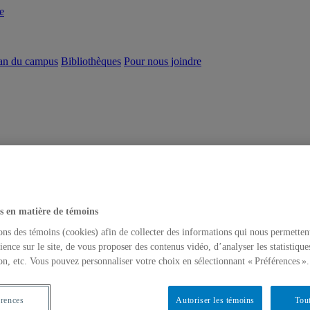
e
an du campus
Bibliothèques
Pour nous joindre
s en matière de témoins
ons des témoins (cookies) afin de collecter des informations qui nous permetten
ience sur le site, de vous proposer des contenus vidéo, d’analyser les statistique
on, etc. Vous pouvez personnaliser votre choix en sélectionnant « Préférences ».
érences
Autoriser les témoins
Tout