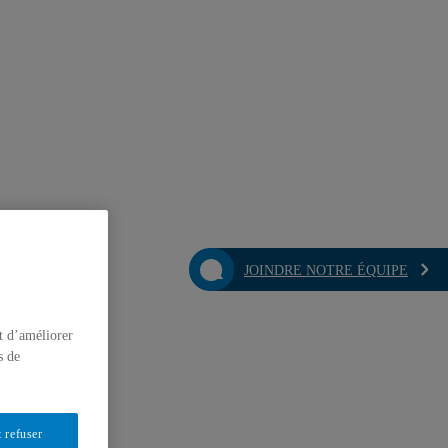
JOINDRE NOTRE ÉQUIPE
t d’améliorer
s de
 refuser