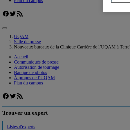
Plan du campus
Facebook
Twitter
Flux RSS
UQAM
Salle de presse
Nouveaux bureaux de la Clinique Carrière de l’UQAM à Terr
Accueil
Communiqués de presse
Autorisation de tournage
Banque de photos
À propos de l’UQAM
Plan du campus
Facebook
Twitter
Flux RSS
Trouver un expert
Listes d'experts