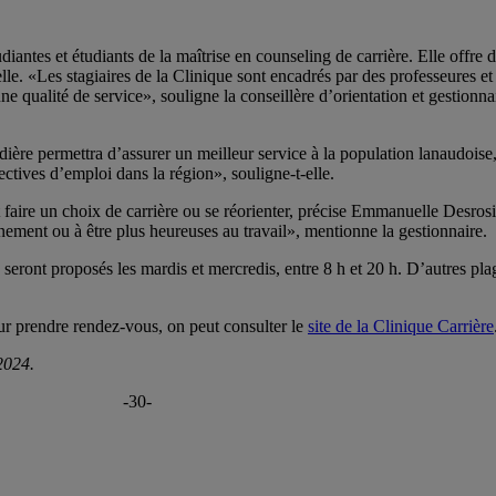
diantes et étudiants de la maîtrise en counseling de carrière. Elle offre 
elle. «Les stagiaires de la Clinique sont encadrés par des professeures 
ne qualité de service», souligne la conseillère d’orientation et gestionna
e permettra d’assurer un meilleur service à la population lanaudoise, c
ctives d’emploi dans la région», souligne-t-elle.
faire un choix de carrière ou se réorienter, précise Emmanuelle Desrosi
nement ou à être plus heureuses au travail», mentionne la gestionnaire.
ront proposés les mardis et mercredis, entre 8 h et 20 h. D’autres plag
our prendre rendez-vous, on peut consulter le
site de la Clinique Carrière
2024.
-30-