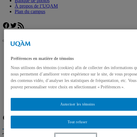
Banque de photos
À propos de l’UQAM
Plan du campus
Facebook
Twitter
Flux RSS
UQAM
Salle de presse
Préférences en matière de témoins
Une équipe de recherche de l’UQAM étudie l’utilisation de
jouets sexuels connectés
Nous utilisons des témoins (cookies) afin de collecter des informations q
nous permettent d’améliorer votre expérience sur le site, de vous propos
Accueil
des contenus vidéo, d’analyser les statistiques de fréquentation, etc. Vous
Communiqués de presse
Autorisation de tournage
pouvez personnaliser votre choix en sélectionnant « Préférences ».
Banque de photos
À propos de l’UQAM
Plan du campus
Autoriser les témoins
Facebook
Twitter
Flux RSS
Tout refuser
Trouver un expert