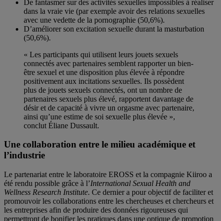
De fantasmer sur des activités sexuelles impossibles à réaliser
dans la vraie vie (par exemple avoir des relations sexuelles
avec une vedette de la pornographie (50,6%).
D’améliorer son excitation sexuelle durant la masturbation
(50,6%).
« Les participants qui utilisent leurs jouets sexuels
connectés avec partenaires semblent rapporter un bien-
être sexuel et une disposition plus élevée à répondre
positivement aux incitations sexuelles. Ils possèdent
plus de jouets sexuels connectés, ont un nombre de
partenaires sexuels plus élevé, rapportent davantage de
désir et de capacité à vivre un orgasme avec partenaire,
ainsi qu’une estime de soi sexuelle plus élevée »,
conclut Éliane Dussault.
Une collaboration entre le milieu académique et
l’industrie
Le partenariat entre le laboratoire EROSS et la compagnie Kiiroo a
été rendu possible grâce à l’
International Sexual Health and
Wellness Research Institute
. Ce dernier a pour objectif de faciliter et
promouvoir les collaborations entre les chercheuses et chercheurs et
les entreprises afin de produire des données rigoureuses qui
permettront de bonifier les pratiques dans une optique de promotion