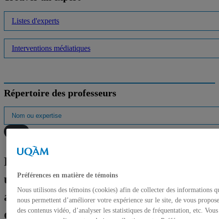
Listes d'experts
Interventions médiatiques
Répertoire des professeurs
Portrait d’une collection
Préférences en matière de témoins
universitaire : la Galerie de l’UQAM
Nous utilisons des témoins (cookies) afin de collecter des informations q
accueille l’exposition «Inventaires
nous permettent d’améliorer votre expérience sur le site, de vous propos
des contenus vidéo, d’analyser les statistiques de fréquentation, etc. Vous
d’une collection»