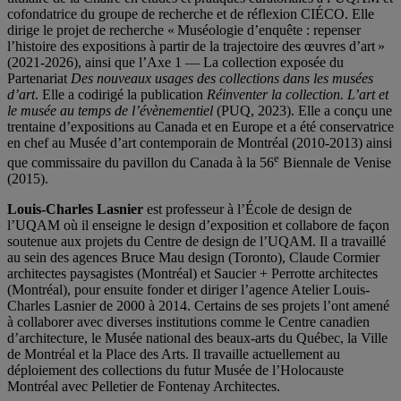
cofondatrice du groupe de recherche et de réflexion CIÉCO. Elle
dirige le projet de recherche « Muséologie d’enquête : repenser
l’histoire des expositions à partir de la trajectoire des œuvres d’art »
(2021-2026), ainsi que l’Axe 1 — La collection exposée du
Partenariat
Des nouveaux usages des collections dans les musées
d’art
. Elle a codirigé la publication
Réinventer la collection. L’art et
le musée au temps de l’évènementiel
(PUQ, 2023). Elle a conçu une
trentaine d’expositions au Canada et en Europe et a été conservatrice
en chef au Musée d’art contemporain de Montréal (2010-2013) ainsi
e
que commissaire du pavillon du Canada à la 56
Biennale de Venise
(2015).
Louis-Charles Lasnier
est professeur à l’École de design de
l’UQAM où il enseigne le design d’exposition et collabore de façon
soutenue aux projets du Centre de design de l’UQAM. Il a travaillé
au sein des agences Bruce Mau design (Toronto), Claude Cormier
architectes paysagistes (Montréal) et Saucier + Perrotte architectes
(Montréal), pour ensuite fonder et diriger l’agence Atelier Louis-
Charles Lasnier de 2000 à 2014. Certains de ses projets l’ont amené
à collaborer avec diverses institutions comme le Centre canadien
d’architecture, le Musée national des beaux-arts du Québec, la Ville
de Montréal et la Place des Arts. Il travaille actuellement au
déploiement des collections du futur Musée de l’Holocauste
Montréal avec Pelletier de Fontenay Architectes.