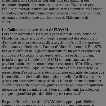
également à faire coexister plusieurs voix et à imaginer des
rencontres improbables entre les œuvres d’art. Dans cet esprit,
l’équipe curatoriale a invité des artistes et des commissaires à entrer
en dialogue avec l’inventaire en leur proposant de choisir un objet,
générant une polyphonie qui résonne avec l’idée même de
collection.
La Collection d’œuvres d’art de l’UQAM
Lors de sa création en 1969, l’UQAM hérite de la collection de
l’École des beaux-arts de Montréal, rassemblant des objets d’art
d’époques et de provenances diverses, dont près de 3 000 gravures
d’étudiantes et étudiants de l’atelier d’Albert Dumouchel. En 1975,
lors de la création de la galerie universitaire, un premier espace est
attribué à la Collection d’œuvres d’art sur la rue Saint-Urbain,
jusqu’à ce que la Galerie de l’UQAM soit aménagée au sein du
pavillon Judith-Jasmin, nouvellement construit (1979). Elle y exerce
son mandat depuis, lequel est notamment axé sur la recherche, la
présentation d’expositions et de programmes éducatifs, de même que
la consolidation de la collection institutionnelle. Au fil des ans, des
gestes sont successivement posés dans le but de mieux documenter
et développer cette collection, guidés par une politique d’acquisition
rigoureuse et un inventaire mis à jour annuellement. La collection
compte aujourd’hui plus de 4 000 objets et œuvres d’art.
En parallèle, la Galerie de l’UQAM développe depuis 2009 un
cabinet de curiosités unique au Canada : la Petite collection. Il