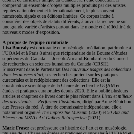
comprend un ensemble d’objets multiples produits par des artistes
réputés nationalement et internationalement, le plus souvent
numérotés, signés et en éditions limitées. Ce corpus incite à
considérer des objets de statuts différents, à ouvrir la recherche sur
une grande variété d’artistes partout dans le monde et à réfléchir à de
nouveaux modes d’exposition.
À propos de l’équipe curatoriale
Lisa Bouraly
est doctorante en muséologie, médiation, patrimoine à
l’UQAM et à Paris 8 ainsi que récipiendaire de la Bourse d’études
supérieures du Canada — Joseph-Armand-Bombardier du Conseil
de recherches en sciences humaines du Canada (CRSH).
S’inscrivant dans le Partenariat
Des nouveaux usages des collections
dans les musées d’art
, ses recherches portent sur les pratiques
curatoriales et le redéploiement des collections. Elle est la
coordinatrice scientifique de la Chaire de recherche UQAM en
études et pratiques curatoriales depuis 2020. Elle a publié plusieurs
articles et chapitres de livres dont le plus récent dans
Lieux et milieux
des arts vivants — Performer l’institution,
dirigé par Anne Bénichou
aux Presses du réel. À titre de commissaire indépendante, elle a
notamment organisé
The Impossible Museum
(2020) et
50 Bits and
Pieces : an MSVU Art Gallery Retrospective
(2021).
Marie Fraser
est professeure en histoire de l’art et en muséologie,
titulaire de la Chaire en études et pratiques curatoriales à l’UQAM et