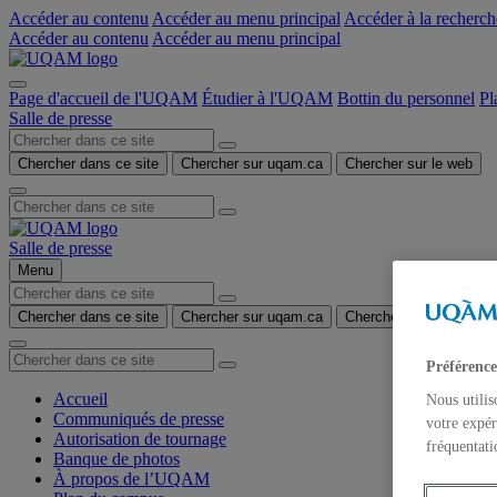
Accéder au contenu
Accéder au menu principal
Accéder à la recherch
Accéder au contenu
Accéder au menu principal
Page d'accueil de l'UQAM
Étudier à l'UQAM
Bottin du personnel
Pl
Salle de presse
Chercher dans ce site
Chercher sur uqam.ca
Chercher sur le web
Salle de presse
Menu
Chercher dans ce site
Chercher sur uqam.ca
Chercher sur le web
Préférence
Accueil
Nous utilis
Communiqués de presse
votre expér
Autorisation de tournage
fréquentati
Banque de photos
À propos de l’UQAM