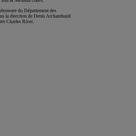
n Bill & Melinda Gates.
 professeure du Département des
ous la direction de Denis Archambault
res Charles River.