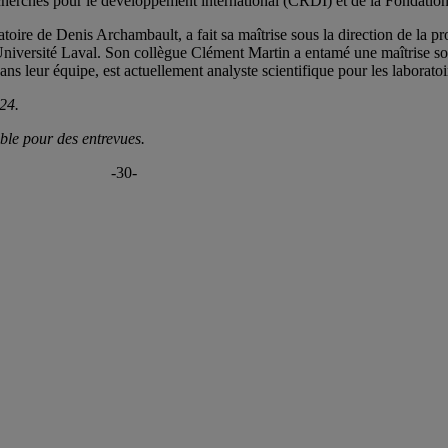
herches pour le développement international (CRDI) et de la Fondatio
oratoire de Denis Archambault, a fait sa maîtrise sous la direction de la
’Université Laval. Son collègue Clément Martin a entamé une maîtrise s
ns leur équipe, est actuellement analyste scientifique pour les laboratoi
24.
ible pour des entrevues.
-30-