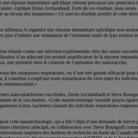
e réponse immunitaire spécifique robuste procurant une protection tot
sculaire, explique Denis Archambault. Forts de ces résultats, nous avon
e au niveau des muqueuses.» Ce sont les résultats positifs de cette dern
irus influenza A engendre une réponse immunitaire spécifique non seule
en plus d’induire une stimulation de l’immunité innée de type
trained i
on robuste contre une infection expérimentale chez des souris vaccinée
tilisation d’un adjuvant (un produit amplificateur de la réponse immunit
nza, une première dans le contexte de l’utilisation des nanovaccins.
au des muqueuses respiratoires, est d’une très grande efficacité pour n
 il contribue à empêcher toute transmission du virus entre les individus,
ie intramusculaire.»
érentes nano-plateformes vaccinales, Denis Archambault et Steve Bourga
maine de la vaccination. «Cette nanotechnologie versatile pourra égalem
nismes (virus, bactéries) causant des infections respiratoires majeures
ur cette nanotechnologie, qui a fait l’objet d’une demande de brevet pa
omme chercheur principal, en collaboration avec Steve Bourgault comme
des subventions majeures des Instituts de recherche en Santé du Canada (