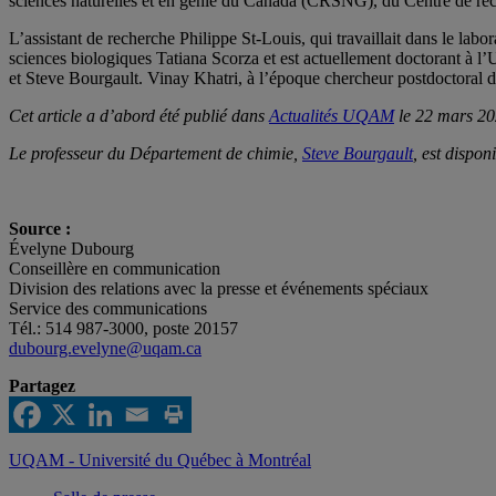
sciences naturelles et en génie du Canada (CRSNG), du Centre de rec
L’assistant de recherche Philippe St-Louis, qui travaillait dans le lab
sciences biologiques Tatiana Scorza et est actuellement doctorant à l
et Steve Bourgault. Vinay Khatri, à l’époque chercheur postdoctoral da
Cet article a d’abord été publié dans
Actualités UQAM
le 22 mars 20
Le professeur du Département de chimie,
Steve Bourgault
, est dispon
Source :
Évelyne Dubourg
Conseillère en communication
Division des relations avec la presse et événements spéciaux
Service des communications
Tél.: 514 987-3000, poste 20157
dubourg.evelyne@uqam.ca
Partagez
UQAM - Université du Québec à Montréal