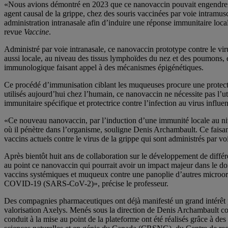
«Nous avions démontré en 2023 que ce nanovaccin pouvait engendrer un
agent causal de la grippe, chez des souris vaccinées par voie intramu
administration intranasale afin d’induire une réponse immunitaire local
revue
Vaccine
.
Administré par voie intranasale, ce nanovaccin prototype contre le v
aussi locale, au niveau des tissus lymphoïdes du nez et des poumons, 
immunologique faisant appel à des mécanismes épigénétiques.
Ce procédé d’immunisation ciblant les muqueuses procure une protecti
utilisés aujourd’hui chez l’humain, ce nanovaccin ne nécessite pas l’u
immunitaire spécifique et protectrice contre l’infection au virus influe
«Ce nouveau nanovaccin, par l’induction d’une immunité locale au nive
où il pénètre dans l’organisme, souligne Denis Archambault. Ce faisant,
vaccins actuels contre le virus de la grippe qui sont administrés par vo
Après bientôt huit ans de collaboration sur le développement de diff
au point ce nanovaccin qui pourrait avoir un impact majeur dans le do
vaccins systémiques et muqueux contre une panoplie d’autres microorga
COVID-19 (SARS-CoV-2)», précise le professeur.
Des compagnies pharmaceutiques ont déjà manifesté un grand intérêt po
valorisation Axelys. Menés sous la direction de Denis Archambault c
conduit à la mise au point de la plateforme ont été réalisés grâce à 