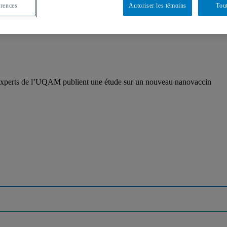
érences
Autoriser les témoins
Tout
es experts de l’UQAM publient une étude sur un nouveau nanovaccin