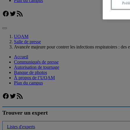
Plan du campus
Préf
Facebook
Twitter
Flux RSS
UQAM
Salle de presse
Avancée majeure pour contrer les infections respiratoires : d
Accueil
Communiqués de presse
Autorisation de tournage
Banque de photos
À propos de l’UQAM
Plan du campus
Facebook
Twitter
Flux RSS
Trouver un expert
Listes d'experts