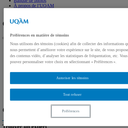
Banque de photos
À propos de l’UQAM
Plan du campus
Facebook
Twitter
Flux RSS
Préférences en matière de témoins
Nous utilisons des témoins (cookies) afin de collecter des informations q
UQAM
nous permettent d’améliorer votre expérience sur le site, de vous propos
Salle de presse
des contenus vidéo, d’analyser les statistiques de fréquentation, etc. Vous
Accès difficile aux zones de guerre : une journée d’étude
consacrée à l’aide humanitaire à l’UQAM le 31 mai 2024
pouvez personnaliser votre choix en sélectionnant « Préférences ».
Accueil
Communiqués de presse
Autoriser les témoins
Autorisation de tournage
Banque de photos
À propos de l’UQAM
Tout refuser
Plan du campus
Facebook
Twitter
Flux RSS
Préférences
Trouver un expert